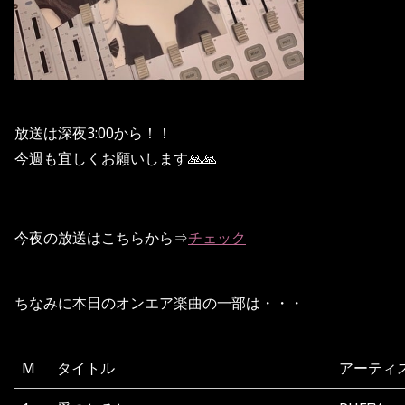
放送は深夜3:00から！！
今週も宜しくお願いします🙏🙏
今夜の放送はこちらから⇒
チェック
ちなみに本日のオンエア楽曲の一部は・・・
M
タイトル
アーティ