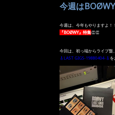
今週はBOØWY
今週は、今年もやりますよ！
『BOØWY』特集
👏👏
今回は、初っ端からライブ盤
🎸LAST GIGS-19880404-🎸
を