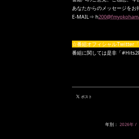
あなたからのメッセージをお
E-MAIL⇒ h
200@fmyokohama
☆番組オフィシャルTwitter「 @
番組に関しては是非「#Hits
年別：
2026年