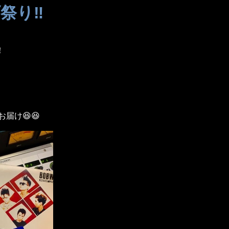
祭り‼️
！
、
お届け😆😆