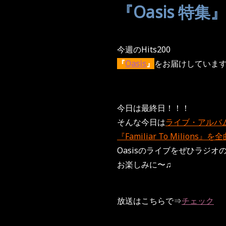
『Oasis 特
今週のHits200
『
Oasis
』
をお届けしていま
今日は最終日！！！
そんな今日は
ライブ・アルバ
『Familiar To Milions
Oasisのライブをぜひラジオ
お楽しみに〜♫
放送はこちらで⇒
チェック