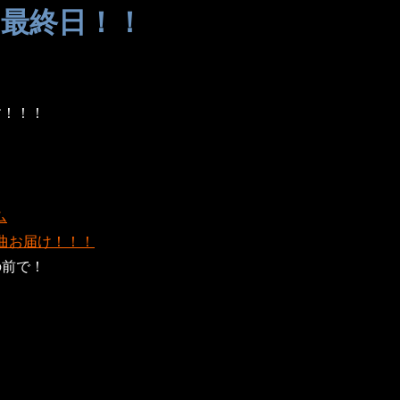
集』最終日！！
す！！！
ム
』を全曲お届け！！！
の前で！