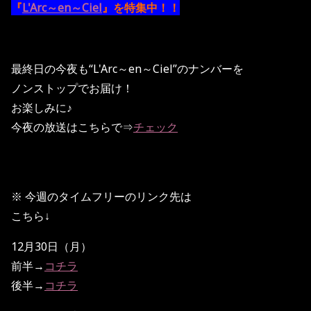
『
L'Arc～en～Ciel
』を特集中！！
最終日の今夜も“L'Arc～en～Ciel”のナンバーを
ノンストップでお届け！
お楽しみに♪
今夜の放送はこちらで⇒
チェック
※ 今週のタイムフリーのリンク先は
こちら↓
12月30日（月）
前半→
コチラ
後半→
コチラ