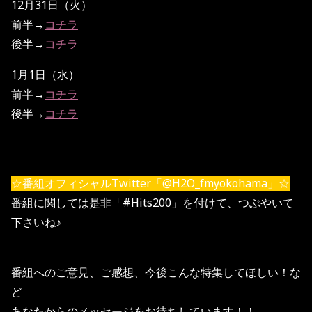
12月31日（火）
前半→
コチラ
後半→
コチラ
1月1日（水）
前半→
コチラ
後半→
コチラ
☆番組オフィシャルTwitter「@H2O_fmyokohama」☆
番組に関しては是非「#Hits200」を付けて、つぶやいて
下さいね♪
番組へのご意見、ご感想、今後こんな特集してほしい！な
ど
あなたからのメッセージをお待ちしています！！