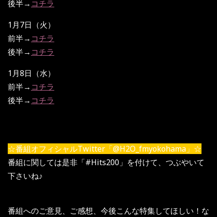
後半→
コチラ
1月7日（火）
前半→
コチラ
後半→
コチラ
1月8日（水）
前半→
コチラ
後半→
コチラ
☆番組オフィシャルTwitter「@H2O_fmyokohama」☆
番組に関しては是非「#Hits200」を付けて、つぶやいて
下さいね♪
番組へのご意見、ご感想、今後こんな特集してほしい！な