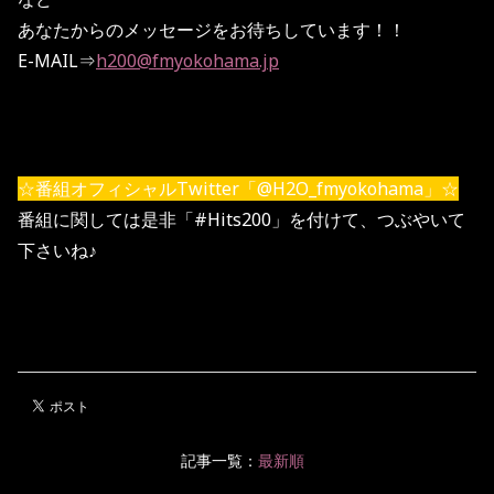
あなたからのメッセージをお待ちしています！！
E-MAIL⇒
h200@fmyokohama.jp
☆番組オフィシャルTwitter「@H2O_fmyokohama」☆
番組に関しては是非「#Hits200」を付けて、つぶやいて
下さいね♪
記事一覧：
最新順