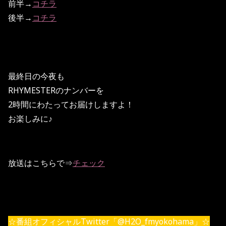
前半→
コチラ
後半→
コチラ
最終日の今夜も
RHYMESTERのナンバーを
2時間にわたってお届けしますよ！
お楽しみに♪
放送はこちらで⇒
チェック
☆番組オフィシャルTwitter「@H2O_fmyokohama」☆