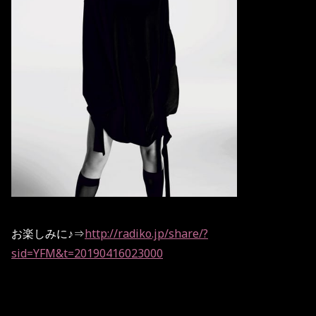
お楽しみに♪⇒
http://radiko.jp/share/?
sid=YFM&t=20190416023000