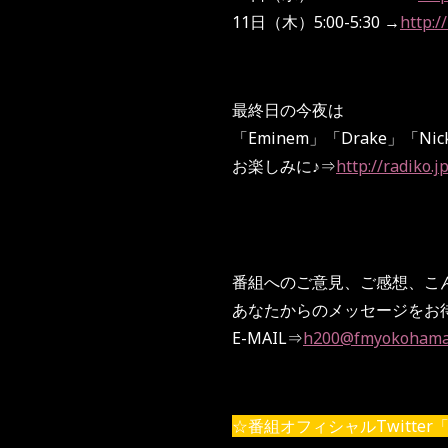
11日（木）5:00-5:30 →
http:
最終日の今夜は
「Eminem」「Drake」「Nic
お楽しみに♪⇒
http://radiko
番組へのご意見、ご感想、こ
あなたからのメッセージをお
E-MAIL⇒
h200@fmyokohama
☆番組オフィシャルTwitter「@