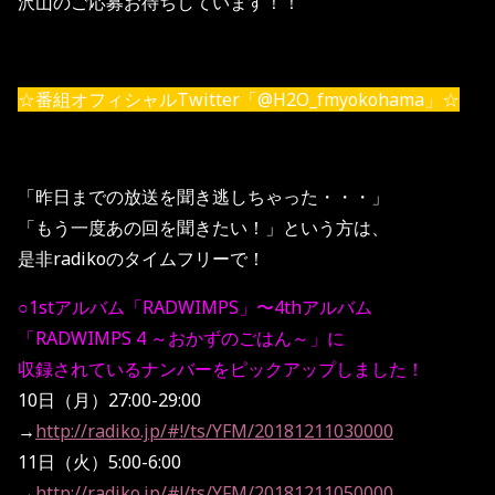
沢山のご応募お待ちしています！！
☆番組オフィシャルTwitter「@H2O_fmyokohama」☆
「昨日までの放送を聞き逃しちゃった・・・」
「もう一度あの回を聞きたい！」という方は、
是非radikoのタイムフリーで！
○1stアルバム「RADWIMPS」〜4thアルバム
「RADWIMPS 4 ～おかずのごはん～」に
収録されているナンバーをピックアップしました！
10日（月）27:00-29:00
→
http://radiko.jp/#!/ts/YFM/20181211030000
11日（火）5:00-6:00
→
http://radiko.jp/#!/ts/YFM/20181211050000