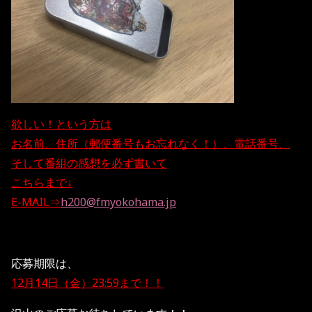
欲しい！という方は
お名前、住所（郵便番号もお忘れなく！）、電話番号、
そして番組の感想を必ず書いて
こちらまで↓
E-MAIL⇒
h200@fmyokohama.jp
応募期限は、
12月14日（金）23:59まで！！