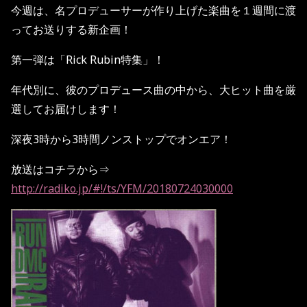
今週は、名プロデューサーが作り上げた楽曲を１週間に渡
ってお送りする新企画！
第一弾は「
Rick Rubin
特集」！
年代別に、彼のプロデュース曲の中から、大ヒット曲を厳
選してお届けします！
深夜
3
時から
3
時間ノンストップでオンエア！
放送はコチラから⇒
http://radiko.jp/#!/ts/YFM/20180724030000