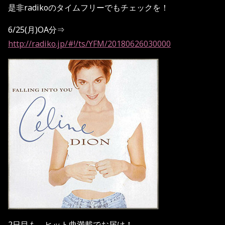
是非
radiko
のタイムフリーでもチェックを！
6/25
(月)
OA
分⇒
http://radiko.jp/#!/ts/YFM/20180626030000
2
日目も、ヒット曲満載でお届け！