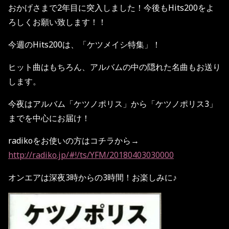
おかげさまで
2
年目に突入しました！今後も
Hits200
をよ
ろしくお願い致します！！
今週の
Hits200
は、「ケツメイシ特集」！
ヒット曲はもちろん、アルバムの中の隠れた名曲もお送り
します。
今夜はアルバム「ケツノポリス」から「ケツノポリス
3
」
までを中心にお届け！
radiko
をお使いの方はコチラから
→
http://radiko.jp/#!/ts/YFM/20180403030000
オンエアは深夜
3
時からの
3
時間！お楽しみに♪