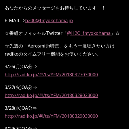
あなたからのメッセージをお待ちしています！！
E-MAIL
⇒
h200@fmyokohama.jp
☆
番組オフィシャル
Twitter
「
@H2O_fmyokohama
」
☆
☆
先週の「
Aerosmith
特集」をもう一度聴きたい方は
radiko
のタイムフリー機能をお使いください。
3/26
(月)
OA
分⇒
http://radiko.jp/#!/ts/YFM/20180327030000
3/27
(火)
OA
分⇒
http://radiko.jp/#!/ts/YFM/20180328023000
3/28
(水)
OA
分⇒
http://radiko.jp/#!/ts/YFM/20180329030000
3/29
(木)
OA
分⇒