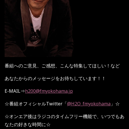
番組へのご意見、ご感想、こんな特集してほしい！など
あなたからのメッセージをお待ちしています！！
E-MAIL
⇒
h200@fmyokohama.jp
☆
番組オフィシャル
Twitter
「
@H2O_fmyokohama
」
☆
☆
オンエア後はラジコのタイムフリー機能で、いつでもあ
なたの好きな時間に
☆