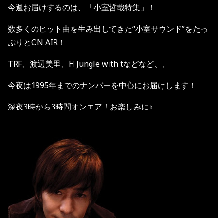
今週お届けするのは、「小室哲哉特集」！
数多くのヒット曲を生み出してきた“小室サウンド”をたっ
ぷりと
ON AIR
！
TRF
、渡辺美里、
H Jungle with t
などなど、、
今夜は
1995
年までのナンバーを中心にお届けします！
深夜
3
時から
3
時間オンエア！お楽しみに♪