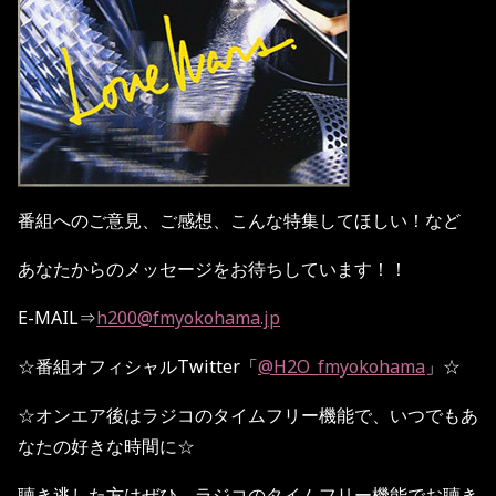
番組へのご意見、ご感想、こんな特集してほしい！など
あなたからのメッセージをお待ちしています！！
E-MAIL
⇒
h200@fmyokohama.jp
☆
番組オフィシャル
Twitter
「
@H2O_fmyokohama
」
☆
☆
オンエア後はラジコのタイムフリー機能で、いつでもあ
なたの好きな時間に
☆
聴き逃した方はぜひ、ラジコのタイムフリー機能でお聴き