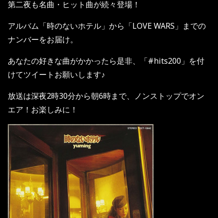
第二夜も名曲・ヒット曲が続々登場！
アルバム「時のないホテル」から「
LOVE WARS
」までの
ナンバーをお届け。
あなたの好きな曲がかかったら是非、「
#hits200
」を付
けてツイートお願いします♪
放送は深夜
2
時
30
分から朝
6
時まで、ノンストップでオン
エア！お楽しみに！