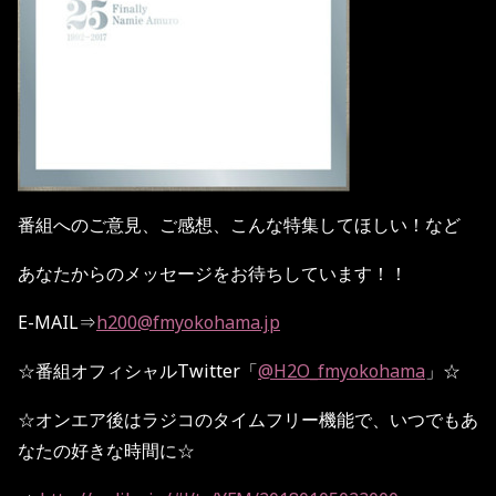
番組へのご意見、ご感想、こんな特集してほしい！など
あなたからのメッセージをお待ちしています！！
E-MAIL
⇒
h200@fmyokohama.jp
☆
番組オフィシャル
Twitter
「
@H2O_fmyokohama
」
☆
☆
オンエア後はラジコのタイムフリー機能で、いつでもあ
なたの好きな時間に
☆