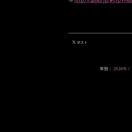
⇒
http://radiko.jp/#!/ts/Y
年別：
2026年