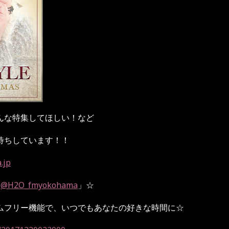
んな特集してほしい！など
待ちしています！！
.jp
「
@H2O_fmyokohama
」
☆
ムフリー機能で、いつでもあなたの好きな時間に
☆