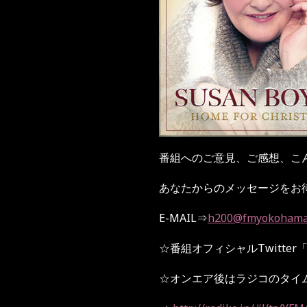
番組へのご意見、ご感想、こ
あなたからのメッセージをお
E-MAIL
⇒
h200@fmyokohama
☆
番組オフィシャル
Twitter
☆
オンエア後はラジコのタイ