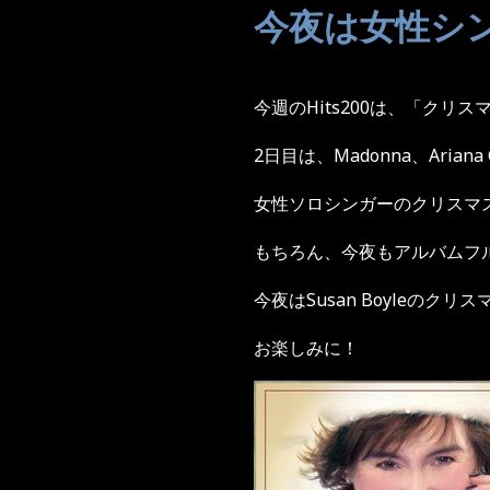
今夜は女性シ
今週の
Hits200
は、「クリス
2
日目は、
Madonna
、
Ariana
女性ソロシンガーのクリスマ
もちろん、今夜もアルバムフ
今夜は
Susan Boyle
のクリス
お楽しみに！