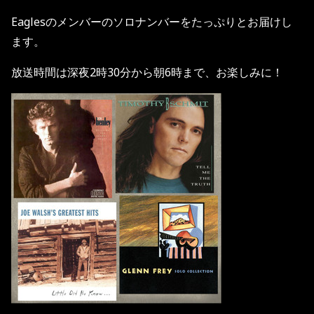
Eagles
のメンバーのソロナンバーをたっぷりとお届けし
ます。
放送時間は深夜
2
時
30
分から朝
6
時まで、お楽しみに！