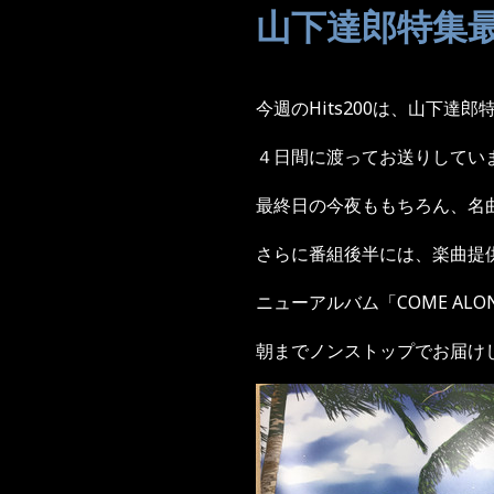
山下達郎特集
今週の
Hits200
は、山下達郎
４日間に渡ってお送りしてい
最終日の今夜ももちろん、名
さらに番組後半には、楽曲提
ニューアルバム「
COME ALO
朝までノンストップでお届け