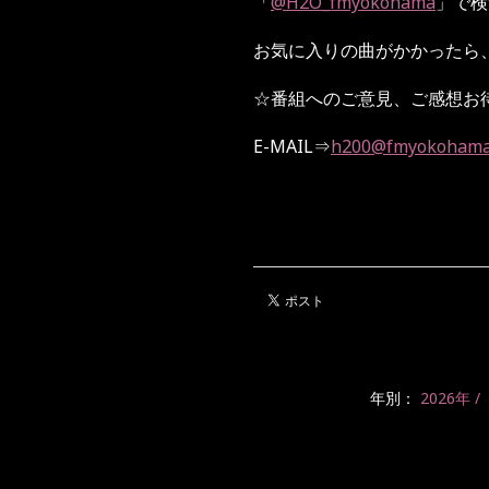
「
@H2O_fmyokohama
」で検
お気に入りの曲がかかったら
☆
番組へのご意見、ご感想お
E-MAIL
⇒
h200@fmyokohama
年別：
2026年