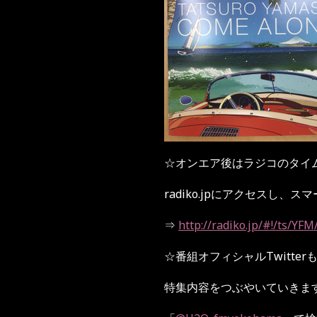
☆
オンエア後はラジコのタイ
radiko.jp
にアクセスし、スマ
⇒
http://radiko.jp/#!/ts/Y
☆
番組オフィシャル
Twitter
特集内容をつぶやいていきま