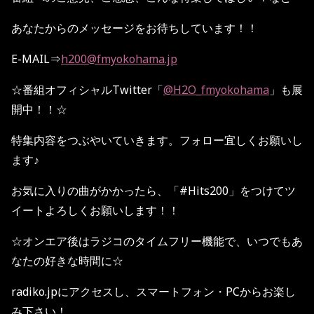
あなたからのメッセージをお待ちしています！！
E-MAIL
⇒
h200@fmyokohama.jp
☆
番組オフィシャル
Twitter
「
@H2O_fmyokohama
」も展
開中！！
☆
特集内容をつぶやいていきます。フォロー宜しくお願いし
ます♪
お気に入りの曲がかかったら、「
#Hits200
」をつけてツ
イートよろしくお願いします！！
☆
オンエア後はラジコのタイムフリー機能で、いつでもあ
なたの好きな時間に
☆
radiko.jp
にアクセスし、スマートフォン・
PC
からお楽し
み下さい！