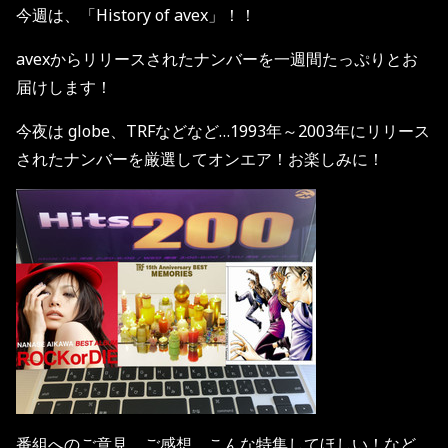
今週は、「
History of avex
」！！
avex
からリリースされたナンバーを一週間たっぷりとお
届けします！
今夜は
globe
、
TRF
などなど
…1993
年～
2003
年にリリース
されたナンバーを厳選してオンエア！お楽しみに！
番組へのご意見、ご感想、こんな特集してほしい！など