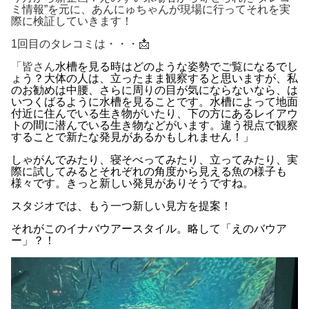
ミ情報”を元に、
あんにゅちゃんが現場に行ってそれを実
際に検証していきます！
1
回目のタレコミは・・・
📩
「皆さん
水槽を見る時はどのような姿勢でご覧になるでし
ょう？
大体の人は、立ったまま観察すると思いますが、私
のお勧めは中腰、さらに周りの目が気にならないなら、
は
いつくばるように水槽を見ることです。
水槽によって地面
付近に住んでいる生き物がいたり、
下の方にあるレイアウ
トの間に潜んでいる生き物などがいます。
違う視点で観察
することで新たな発見があるかもしれません！」
しゃがんでみたり、寝そべってみたり、立ってみたり、実
際に試してみるとそれぞれの角度から見える魚の様子も
様々です。きっと新しい発見がありそうですね。
スタジオでは、もう一つ新しい見方を提案！
それがこのイナバウアースタイル。略して「えのバウア
ー」？！