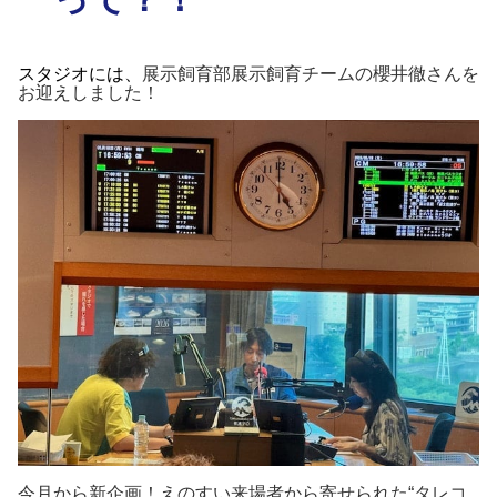
スタジオには、
展示飼育部展示飼育チームの櫻井徹さ
んを
お迎えしました！
今月から新企画！えのすい来場者から寄せられた“タレコ