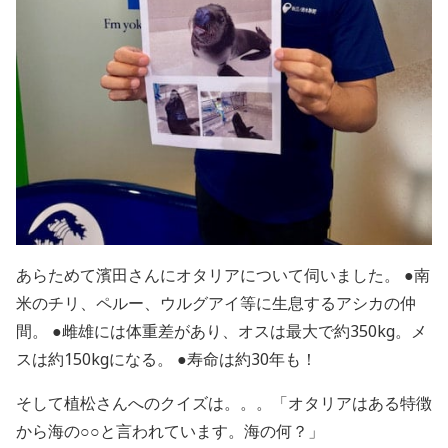
あらためて濱田さんにオタリアについて伺いました。 ●南
米のチリ、ペルー、ウルグアイ等に生息するアシカの仲
間。 ●雌雄には体重差があり、オスは最大で約350kg。メ
スは約150kgになる。 ●寿命は約30年も！
そして植松さんへのクイズは。。。「オタリアはある特徴
から海の○○と言われています。海の何？」