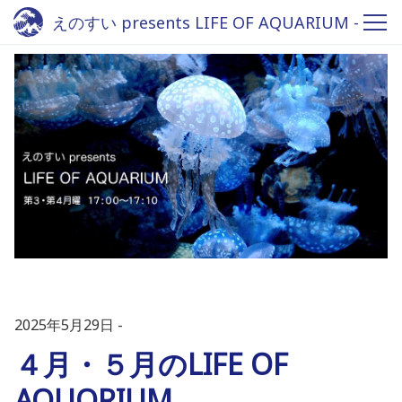
えのすい presents LIFE OF AQUARIUM -
Fm yokohama 84.7
2025年5月29日
４月・５月のLIFE OF
AQUQRIUM