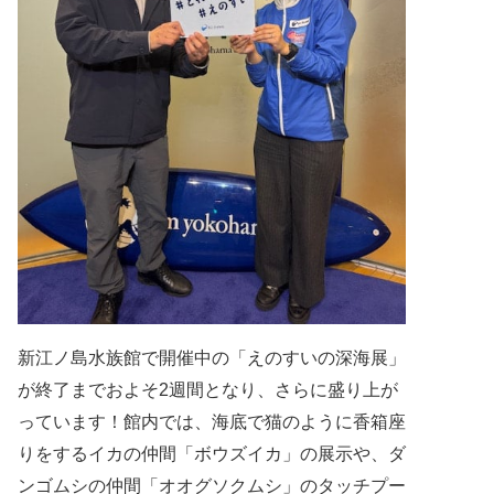
新江ノ島水族館で開催中の「えのすいの深海展」
が
終了までおよそ
2
週間となり、さらに盛り上が
っています！
館内では、海底で猫のように香箱座
りをするイカの仲間
「ボウズイカ」の展示や、ダ
ンゴムシの仲間
「オオグソクムシ」のタッチプー