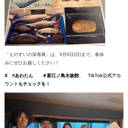
「えのすいの深海展」は、
4
月
6
日
(
日
)
まで。
春休
みにぜひお越しください！
X
#
あわたん ＃新江ノ島水族館
、
TikTok
公式アカ
ウント
もチェックを！