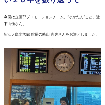
今回は
企画部プロモーションチーム、“ゆかたん”こと、
近
下由佳さん、
新江ノ島水族館 館長の崎山 直夫
さん
を
お迎えしました。