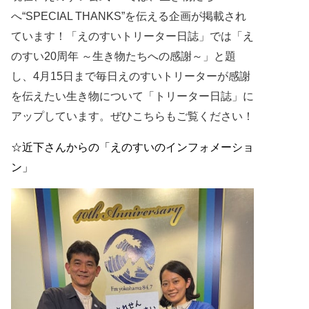
へ
“
SPECIAL THANKS
”を伝える企画が掲載され
ています！「
えのすいトリーター日誌」では
「え
のすい
20
周年 ～生き物たちへの感謝～」と題
し、
4
月
15
日まで毎日えのすいトリーターが感謝
を伝えたい生き物について「
トリーター日誌」に
アップしています。
ぜひこちらもご覧ください！
☆近下さんからの「
えのすいのインフォメーショ
ン」