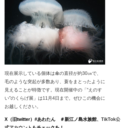
現在展示している個体は傘の直径が約
30
㎝で、
毛のような突起が多数あり、蓑をまとったように
見えることが特徴です。現在開催中の「“えのす
い”のくらげ展」は
11
月
4
日まで。
ぜひこの機会に
お越しください。
X
（旧
twitter
）
#
あわたん ＃新江ノ島水族館
、
TikTok
公
式アカウント
も
チェックを！