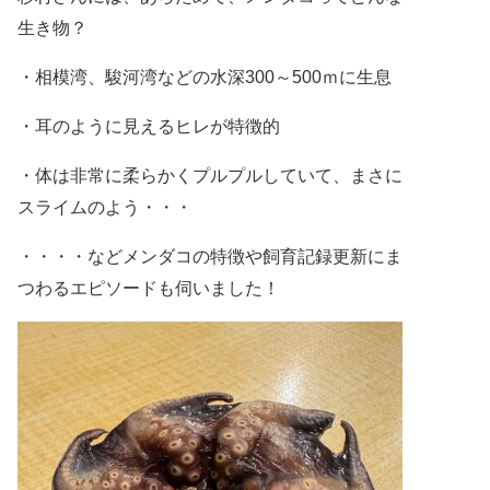
生き物？
・相模湾、駿河湾などの水深
300
～
500
ｍに生息
・耳のように見えるヒレが特徴的
・体は非常に柔らかくプルプルしていて、まさに
スライムのよう・・・
・・・・などメンダコの特徴や飼育記録更新にま
つわるエピソードも伺いました！