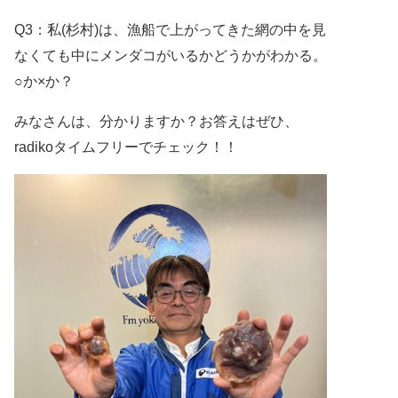
Q3
：私
(
杉村
)
は、漁船で上がってきた網の中を見
なくても中に
メンダコがいるかどうかがわかる。
○か×か？
みなさんは、分かりますか？
お答えはぜひ、
radikoタイムフリーでチェック！！