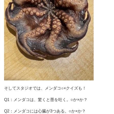
そしてスタジオでは、メンダコ○×クイズも！
Q1
：メンダコは、驚くと墨を吐く。○か×か？
Q2
：メンダコには心臓が
3
つある。○か×か？