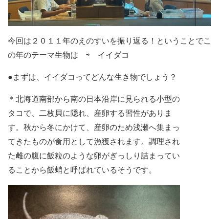
今回は２０１１年のえのすいを振り返る！ということで
こ
の年のテーマ生物は ⇨ イイダコ
●まずは、イイダコってどんな生き物でしょう？
＊北海道南部から南の日本沿岸に見られる小型の
タコで、
二枚貝に隠れ、産卵する習性がありま
す。
秋から冬にかけて、産卵のため浅瀬へ集まっ
てきたものが食用として漁獲されます。
調理され
た雌の腹に飯粒のような卵がぎっしり詰まってい
ることから
飯蛸と呼ばれているそうです。