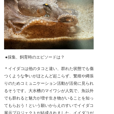
●採集、飼育時のエピソードは？
＊
イイダコは他のタコと違い、
群れた状態でも傷
つくような争いがほとんど起こらず、
繁殖や縄張
りのためコミュニケーション活動が活発に見られ
るそうです。
大水槽のマイワシが人気で、
魚以外
でも群れると魅力が増す生き物がいることを知っ
てもらおう！という願いからえのすいで
イイダコ
展示プロジェクトが結成されました。
イイダコが