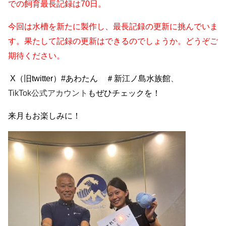
での飼育最長記録は
70
日。
今回は水槽を新たに製作し、最長記録の更新に挑んでいま
す。
果たして記録の更新はできるのでしょうか。
どうぞご
期待ください。
X
（旧
twitter
）
#
あわたん ＃新江ノ島水族館
、
TikTok
公式アカウント
も
ぜひチェックを！
来月もお楽しみに！