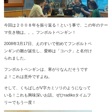
今回は２００８年を振り返る！という事で、
この年のテー
マ生き物は。。。フンボルトペンギン！
2008
年
3
月
17
日、えのすいで初めてフンボルトペ
ンギ
ンの雛が誕生し、
愛称は「コハク」と名付け
られました。
フンボルトペンギンは、
寒がりなんだそうです
よ！これは意外ですよね。
そして、くちばしが
V
字カミソリのようになって
いる！これも興味深いお話。ぜひradikoタイムフ
リーでもう一度！