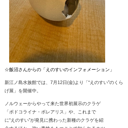
☆飯沼さんからの「
えのすいのインフォメーション」
新江ノ島水族館では、
7
月
12
日
(
金
)
より
「“えのすい”のくら
げ展」を開催中。
ノルウェーからやって来た世界初展示のクラゲ
「ポドコライナ・ボレアリス」や、これまで
に“えのすい”が発見に携わった新種のクラゲを紹