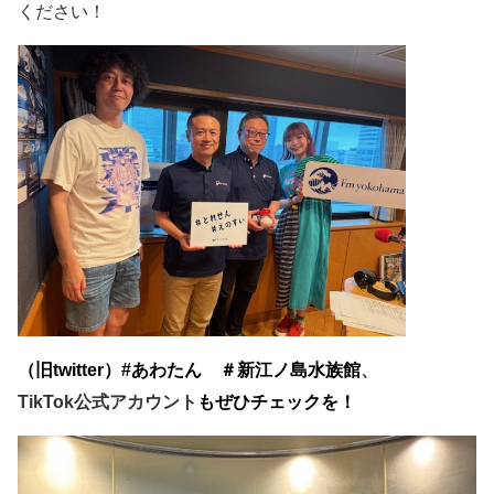
ください！
（旧
twitter
）
#
あわたん ＃新江ノ島水族館
、
TikTok
公式アカウント
も
ぜひチェックを！