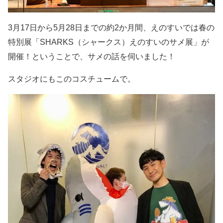
3
月
17
日から
5
月
28
日までの約
2
か月間、えのすいでは春の
特別展
「
SHARKS
（シャークス）えのすいのサメ展」が
開催！ということで、
サメの話を伺いました！
スタジオにもこのコスチュームで。