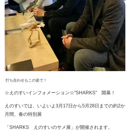
打ち合わせもこの姿で！
☆えのすいインフォメーション☆
”
SHARKS”
開幕！
えのすいでは、いよいよ
3
月
17
日から
5
月
28
日までの約
2
か
月間、
春の特別展
「
SHARKS
えのすいのサメ展」が開催されます。