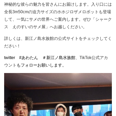
神秘的な彼らの魅力を皆さんにお届けします。
入り口には
全長
3m50cm
の迫力サイズのホホジロザメロボットも登場
して、
一気にサメの世界へご案内します。
ぜひ「シャーク
ス えのすいのサメ展」へお越しください。
詳しくは、新江ノ島水族館の公式サイトをチェックしてく
ださい！
twitter
#
あわたん ＃新江ノ島水族館
、
TikTok
公式アカ
ウント
も
フォローお願いします。