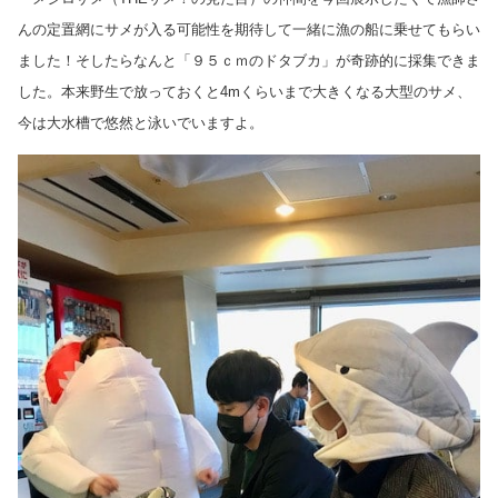
んの定置網にサメが入る可能性を期待して
一緒に漁の船に乗せてもらい
ました！そしたらなんと「９５ｃｍのドタブカ」が奇跡的に採集できま
した。
本来野生で放っておくと
4m
くらいまで大きくなる大型のサメ、
今は大水槽で悠然と泳いでいますよ。