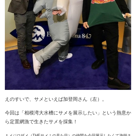
えのすいで、
サメといえば加登岡さん（左）。
今回は「相模湾大水槽にサメを展示したい」という熱意か
ら定置網漁で生きたサメを採集！
＊メジロザメ（
THE
サメ！の見た目）の仲間を今回展示したくて漁師さ