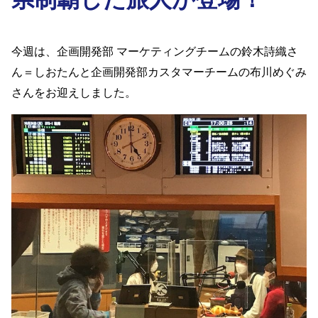
今週は、
企画開発部
マーケティングチームの
鈴木詩織
さ
ん＝しおたん
と
企画開発部カスタマーチームの布川めぐみ
さんをお迎えしました。