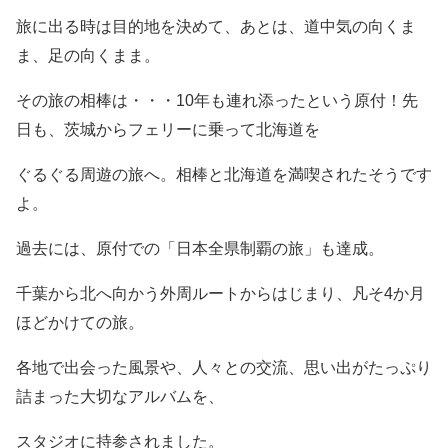
旅に出る時は
目的地を決めて、あとは、道中気の向くま
ま、足の向くまま。
その旅の相棒は・・・
10
年も連れ添ったという原付！
先
日も、茨城からフェリーに乗って北海道を
ぐるぐる周遊の旅へ。相棒と
北海道を満喫されたそうです
よ。
過去には、原付での「
日本全県制覇の旅」も達成。
千葉から北へ向かう外周ルートからはじまり、凡そ
4
か月
ほどかけての旅。
各地で出会った風景や、人々との交流、思い出がたっぷり
詰まった大切なアルバムを、
スタジオに持参されました。