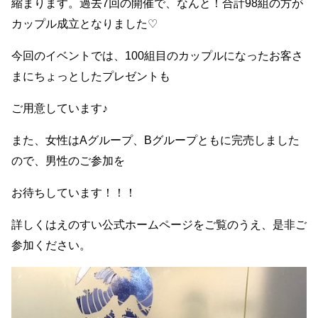
縮まります。
過去
7
回の開催で、なんと！合計
98
組の方が
カップル成立となりました
♡
今回のイベントでは、
100
組目のカップルになったお客さ
まに
ちょっとしたプレゼントも
ご用意しています♪
また、女性は
A
グループ、
B
グループともに完売しました
ので、男性のご参加を
お待ちしています！！！
詳しくはえのすい公式ホームページをご覧のうえ、是非ご
参加ください。