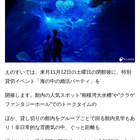
えのすいでは、来月
11
月
12
日の土曜日の閉館後に、特別
貸切イベント
「海の中の婚活パーティ」を
開催します。
館内の人気スポット“相模湾大水槽”や
“クラゲ
ファンタジーホール”でのトークタイムの
ほか、
貸し切りの館内をグループごとで回る館内見学もあ
り！
非日常的な雰囲気の中、ぐっと距離も