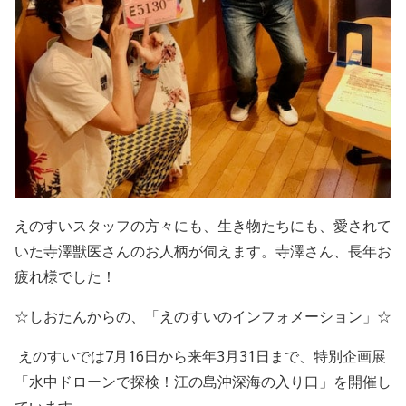
えのすい
スタッフの方々にも、生き物たちにも、愛されて
いた寺澤獣医さんのお人柄が伺えます。寺澤さん、長年お
疲れ様でした！
☆しおたんからの、「えのすいのインフォメーション」☆
えのすいでは
7
月
16
日から来年
3
月
31
日まで、特別企画展
「水中ドローンで探検！江の島沖深海の入り口」を開催し