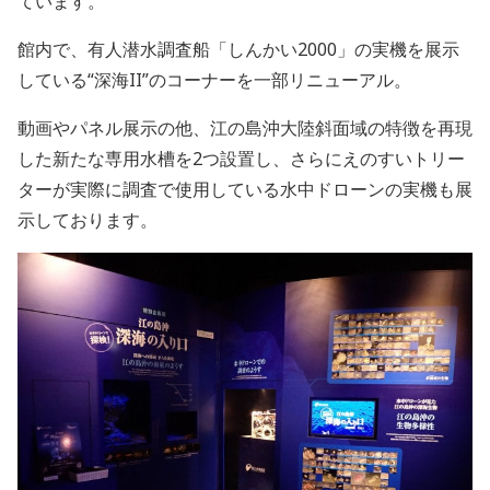
ています。
館内で、有人潜水調査船「しんかい
2000
」の実機を展示
している“深海
II
”のコーナーを一部リニューアル。
動画やパネル展示の他、江の島沖大陸斜面域の特徴を再現
した新たな専用水槽を
2
つ設置し、さらにえのすいトリー
ターが実際に調査で使用している水中ドローンの実機も展
示しております。