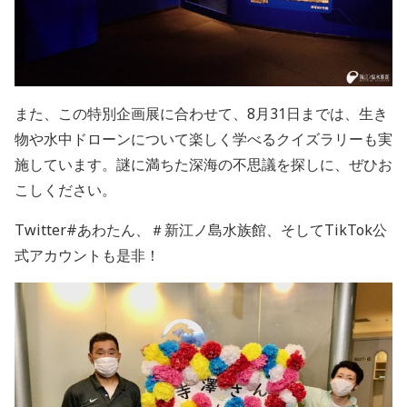
また、この特別企画展に合わせて、
8
月
31
日までは、
生き
物や水中ドローンについて楽しく学べるクイズラリーも実
施しています。
謎に満ちた深海の不思議を探しに、ぜひお
こしください。
Twitter
#
あわたん、＃新江ノ島水族館、そして
TikTok
公
式アカウントも是非！