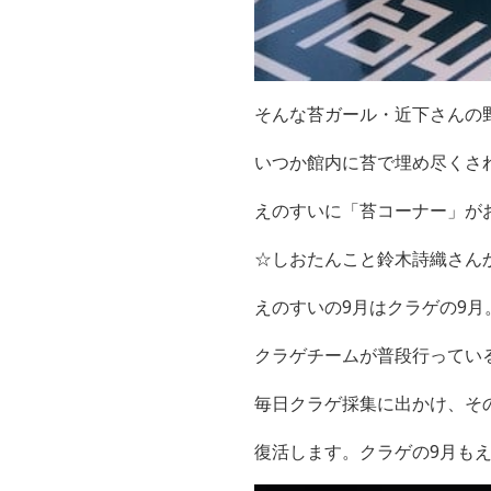
そんな苔ガール・近下さんの
いつか館内に苔で埋め尽くさ
えのすいに「苔コーナー」が
☆しおたんこと鈴木詩織さん
えのすいの
9
月はクラゲの
9
月
クラゲチームが普段行ってい
毎日クラゲ採集に出かけ、そ
復活します。クラゲの
9
月も