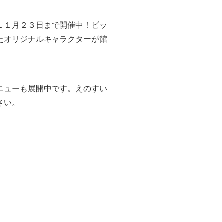
１１月２３日まで開催中！
ビッ
たオリジナルキャラクターが館
ニューも展開中です。
えのすい
さい。