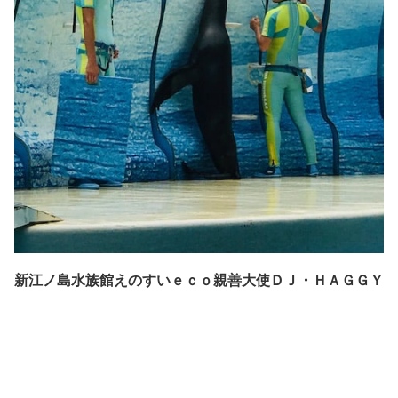
新江ノ島水族館
えのすいｅｃｏ親善大使
ＤＪ・ＨＡＧＧＹ