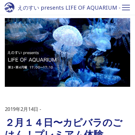
えのすい presents LIFE OF AQUARIUM -
Fm yokohama 84.7
2019年2月14日
２月１４日〜カピバラのご
はん！プレミアム体験