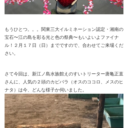
もうひとつ。。。関東三大イルミネーション認定・湘南の
宝石〜江の島を彩る光と色の祭典〜もいよいよファイナ
ル！２月１７日（日）までですので、合わせてご来場くだ
さい。
さて今回は、新江ノ島水族館えのすいトリーター唐亀正直
さんに、人気の２頭のカピバラ（オスのココロ、メスのヒ
ナタ）は今、どんな様子か伺いました。