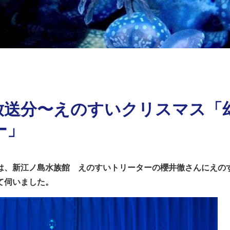
放送分〜えのすいクリスマス「
ー」
は、新江ノ島水族館 えのすいトリーターの櫻井徹さんにえの
て伺いました。