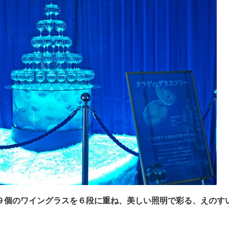
９個のワイングラスを６段に重ね、
美しい照明で彩る、えのす