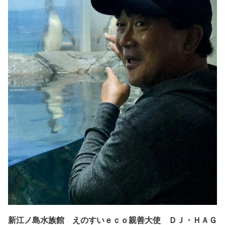
新江ノ島水族館 えのすいｅｃｏ親善大使 ＤＪ・ＨＡＧ