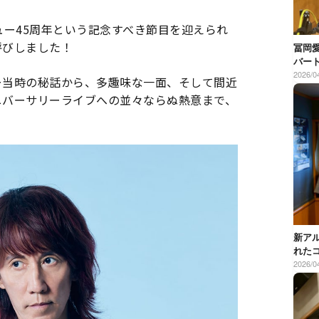
ュー45周年という記念すべき節目を迎えられ
呼びしました！
冨岡
バー
2026/0
ー当時の秘話から、多趣味な一面、そして間近
ニバーサリーライブへの並々ならぬ熱意まで、
。
新ア
れた
2026/0