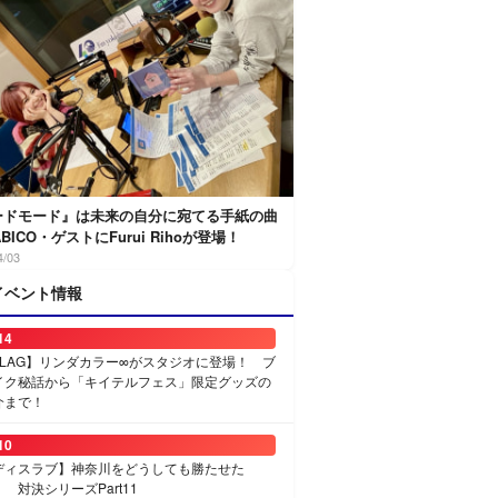
ードモード』は未来の自分に宛てる手紙の曲
ABICO・ゲストにFurui Rihoが登場！
4/03
イベント情報
14
FLAG】リンダカラー∞がスタジオに登場！ ブ
イク秘話から「キイテルフェス」限定グッズの
介まで！
10
ディスラブ】神奈川をどうしても勝たせた
 対決シリーズPart11