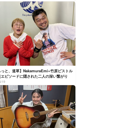
っと、道草】NakamuraEmi×竹原ピストル
笑エピソードに隠された二人の深い繋がり
6/19