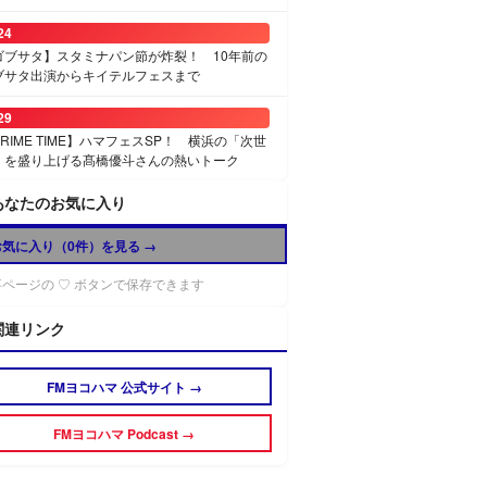
24
ゴブサタ】スタミナパン節が炸裂！ 10年前の
ブサタ出演からキイテルフェスまで
29
RIME TIME】ハマフェスSP！ 横浜の「次世
」を盛り上げる髙橋優斗さんの熱いトーク
あなたのお気に入り
お気に入り（
0
件）を見る →
事ページの ♡ ボタンで保存できます
関連リンク
FMヨコハマ 公式サイト →
FMヨコハマ Podcast →