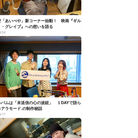
愛「あいべや」新コーナー始動！ 映画『ギル
ト・グレイプ』への想いを語る
4/24
ルバムは「未送信の心の波紋」 １DAYで語ら
コアラモード.の制作秘話
4/17