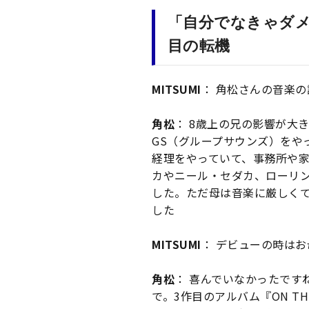
「自分でなきゃダメ
目の転機
MITSUMI
： 角松さんの音楽
角松
： 8歳上の兄の影響が大
GS（グループサウンズ）をや
経理をやっていて、事務所や
カやニール・セダカ、ローリ
した。ただ母は音楽に厳しく
した
MITSUMI
： デビューの時は
角松
： 喜んでいなかったです
で。3作目のアルバム『ON TH