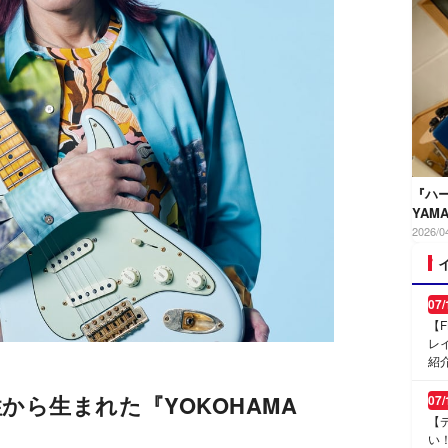
『ハ
YAM
2026/0
07/
【
レ
紹
から生まれた『YOKOHAMA
07/
【
い！