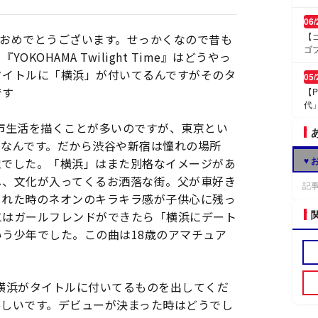
06/
【
年おめでとうございます。せっかくなので昔も
ゴ
KOHAMA Twilight Time』はどうやっ
タイトルに「横浜」が付いてるんですがそのタ
05/
です
【P
代
市生活を描くことが多いのですが、東京とい
寺なんです。だから渋谷や新宿は憧れの場所
♥ 
覚でした。「横浜」はまた別格なイメージがあ
し、文化が入ってくるお洒落な街。父が車好き
記
くれた時のネオンのキラキラ感が子供心に残っ
にはガールフレンドができたら「横浜にデート
う少年でした。この曲は18歳のアマチュア
横浜がタイトルに付いてるものを出してくだ
嬉しいです。デビューが決まった時はどうでし