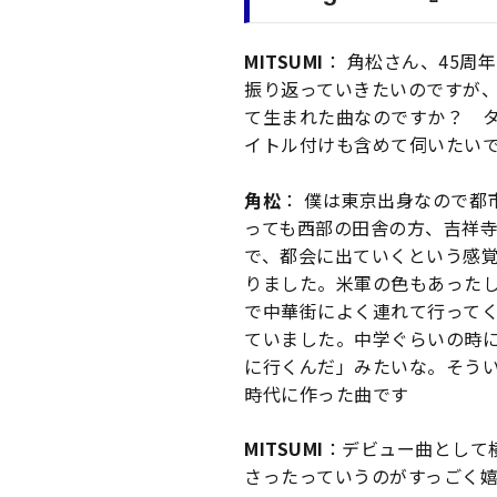
MITSUMI
： 角松さん、45周
振り返っていきたいのですが、『YO
て生まれた曲なのですか？ 
イトル付けも含めて伺いたい
角松
： 僕は東京出身なので都
っても西部の田舎の方、吉祥
で、都会に出ていくという感
りました。米軍の色もあった
で中華街によく連れて行って
ていました。
中学ぐらいの時
に行くんだ」みたいな。そうい
時代に作った曲です
MITSUMI
：デビュー曲として
さったっていうのがすっごく