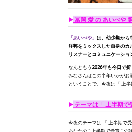
▶️
冨岡 愛 の あいべや 
「あいべや」
は、幼少期から
洋邦をミックスした自身のカ
リスナーとコミュニケーショ
なんともう
2026年も今日で
みなさんはこの半年いかがお
ということで、今夜は「 上半
▶️
テーマは「 上半期で
今夜のテーマは 「 上半期で受
あなたの “ 上半期で受賞 ” の