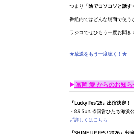
つまり
「陰でコソコソと話す
番組内ではどんな場面で使うか
ラジコでぜひもう一度お聞きく
★放送をもう一度聴く！★
▶️
冨岡 愛 からのお知ら
『Lucky Fes'26』出演決定！
・8.9 Sun. @国営ひたち海浜
🔗詳しくはこちら
『SHINE UP FES ! 2026』