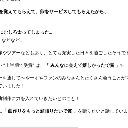
顔を覚えてもらえて、卵をサービスしてもらえたから、
むしろ太ってしまった...
」
などなど...
作やツアーなどもあり、とても充実した日々を過ごしたそうで
“上半期で受賞” は、
「 みんなに会えて嬉しかったで賞 」
✨
ーを通してべやーずやファンのみなさんとたくさん会うことが
ていました！
曲制作に力を入れていきたいとのこと！
に
「 曲作りをもっと頑張りたいで賞 」
を贈りたいと話していま