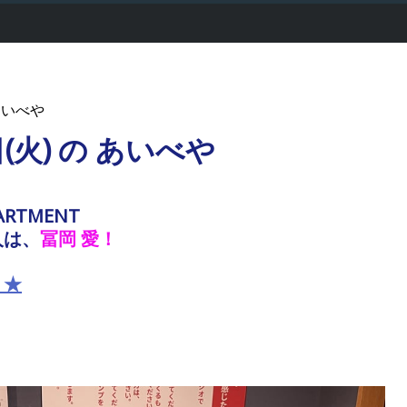
あいべや
日(火) の あいべや
ARTMENT
人は、
冨岡 愛
！
！★