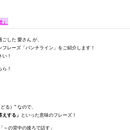
ne」
ごした 愛さん が、
ンフレーズ「パンチライン」をご紹介します！
さい！
ちら！
k（もどる）” なので、
答えする」
といった意味のフレーズ！
、「～の背中の後ろで話す」