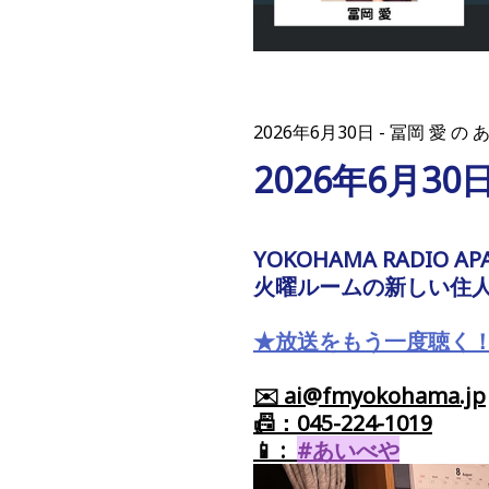
2026年6月30日
冨岡 愛 の 
2026年6月30
YOKOHAMA RADIO AP
火曜ルームの新しい住
★放送をもう一度聴く
✉️ ai@fmyokohama.jp
📠：045-224-1019
📱 :
#あいべや