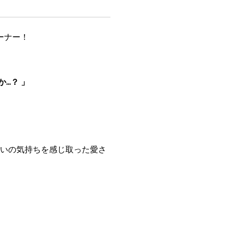
ーナー！
.？ 」
いの気持ちを感じ取った愛さ