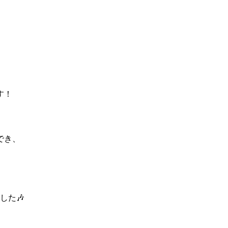
す！
でき、
した🎶