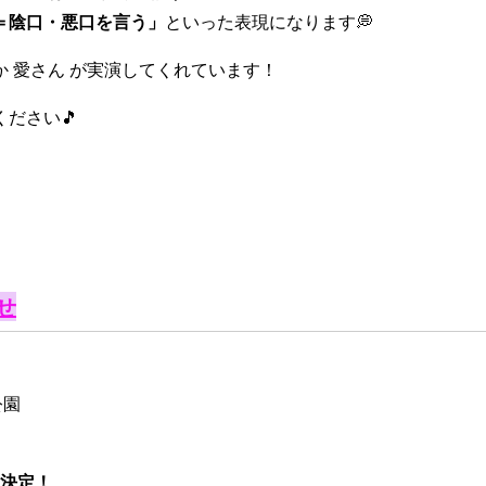
＝陰口・悪口を言う」
といった表現になります💭
 愛さん が実演してくれています！
ださい🎵
せ
公園
出演決定！