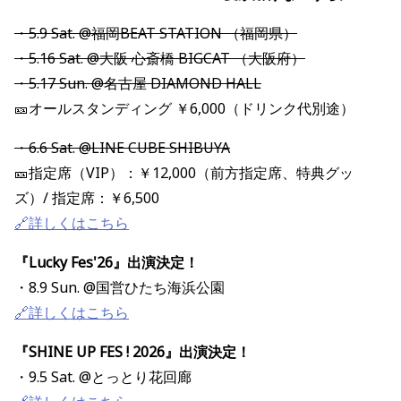
・5.9 Sat. @福岡BEAT STATION （福岡県）
・5.16 Sat. @大阪 心斎橋 BIGCAT （大阪府）
・5.17 Sun. @名古屋 DIAMOND HALL
🎫
オールスタンディング
￥6,000（ドリンク代別途）
・6.6 Sat. @LINE CUBE SHIBUYA
🎫指定席（VIP）：￥12,000（前方指定席、特典グッ
ズ）/ 指定席：￥6,500
🔗詳しくはこちら
『Lucky Fes'26』出演決定！
・8.9 Sun. @国営ひたち海浜公園
🔗詳しくはこちら
『SHINE UP FES ! 2026』出演決定！
・9.5 Sat. @とっとり花回廊