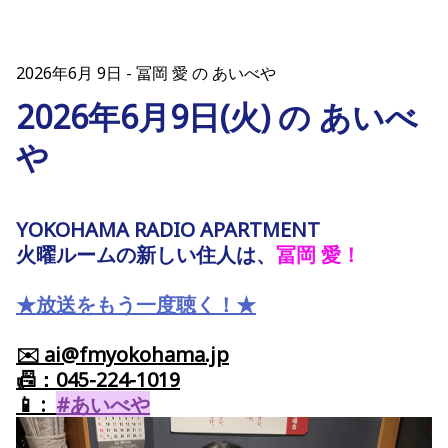
2026年6月 9日
冨岡 愛 の あいべや
2026年6月9日(火) の あいべ
や
YOKOHAMA RADIO APARTMENT
火曜ルームの新しい住人は、
冨岡 愛
！
★放送をもう一度聴く！★
✉️ ai@fmyokohama.jp
📠：045-224-1019
📱 :
#あいべや