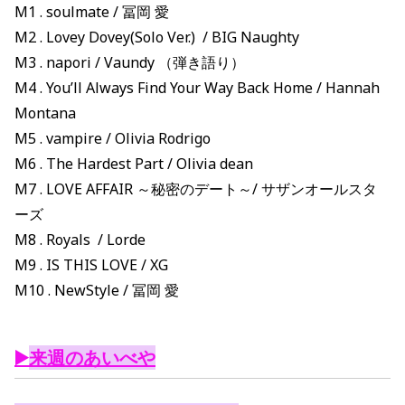
M1 . soulmate / 冨岡 愛
M2 . Lovey Dovey(Solo Ver.) / BIG Naughty
M3 . napori / Vaundy （弾き語り）
M4 . You’ll Always Find Your Way Back Home / Hannah
Montana
M5 . vampire / Olivia Rodrigo
M6 . The Hardest Part / Olivia dean
M7 . LOVE AFFAIR ～秘密のデート～/ サザンオールスタ
ーズ
M8 . Royals / Lorde
M9 . IS THIS LOVE / XG
M10 . NewStyle / 冨岡 愛
▶️
来週のあいべや