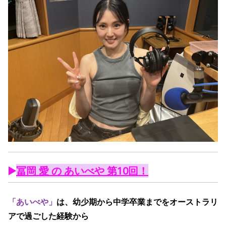
▶️
冨岡 愛 の あいべや 第10回！
「あいべや」
は、幼少期から中学卒業までをオーストラリ
アで過ごした経験から