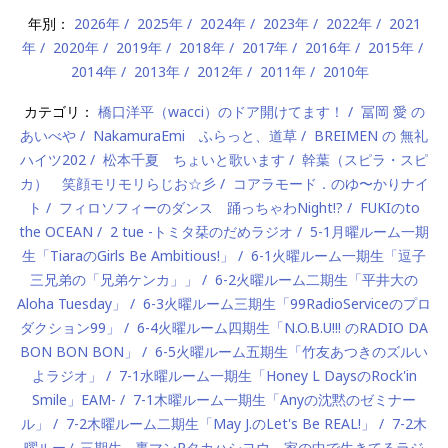
年別：
2026年
2025年
2024年
2023年
2022年
2021
年
2020年
2019年
2018年
2017年
2016年
2015年
2014年
2013年
2012年
2011年
2010年
カテゴリ：
橋口洋平（wacci）のドア開けてます！
冨岡 愛 の
あいべや
NakamuraEmi ふらっと、道草
BREIMEN の 無礼
ハイツ202
松本千夏 ちょいと歌います
幹葉（スピラ・スピ
カ） 笑顔モリモリらじお☆彡
コアラモード．のゆ〜かりナイ
ト
フィロソフィーのダンス 踊っちゃわNight!?
FUKIのto
the OCEAN
2 tue -トミタ栞のだめラジオ
5-1月曜ルーム一期
生「TiaraのGirls Be Ambitious!」
6-1火曜ルーム一期生「逗子
三兄弟の「兄弟ケンカ」」
6-2火曜ルーム二期生「平井大の
Aloha Tuesday」
6-3火曜ルーム三期生「99RadioServiceのプロ
ダクション99」
6-4火曜ルーム四期生「N.O.B.U!!! のRADIO DA
BON BON BON」
6-5火曜ルーム五期生「竹友あつきのズルい
よラジオ」
7-1水曜ルーム一期生「Honey L DaysのRock'in
Smile」EAM-
7-1木曜ルーム一期生「Anyの沈黙のゼミナー
ル」
7-2木曜ルーム二期生「May J.のLet's Be REAL!」
7-2木
曜ルーム三期生 - 裏マンPタカハシヨウ 家の中で生きてるラジ