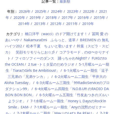
記事一覧：
最新順
年別：
2026年
2025年
2024年
2023年
2022年
2021
年
2020年
2019年
2018年
2017年
2016年
2015年
2014年
2013年
2012年
2011年
2010年
カテゴリ：
橋口洋平（wacci）のドア開けてます！
冨岡 愛 の
あいべや
NakamuraEmi ふらっと、道草
BREIMEN の 無礼
ハイツ202
松本千夏 ちょいと歌います
幹葉（スピラ・スピ
カ） 笑顔モリモリらじお☆彡
コアラモード．のゆ〜かりナイ
ト
フィロソフィーのダンス 踊っちゃわNight!?
FUKIのto
the OCEAN
2 tue -トミタ栞のだめラジオ
5-1月曜ルーム一期
生「TiaraのGirls Be Ambitious!」
6-1火曜ルーム一期生「逗子
三兄弟の「兄弟ケンカ」」
6-2火曜ルーム二期生「平井大の
Aloha Tuesday」
6-3火曜ルーム三期生「99RadioServiceのプロ
ダクション99」
6-4火曜ルーム四期生「N.O.B.U!!! のRADIO DA
BON BON BON」
6-5火曜ルーム五期生「竹友あつきのズルい
よラジオ」
7-1水曜ルーム一期生「Honey L DaysのRock'in
Smile」EAM-
7-1木曜ルーム一期生「Anyの沈黙のゼミナー
ル」
7-2木曜ルーム二期生「May J.のLet's Be REAL!」
7-2木