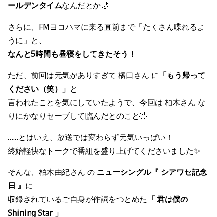
ールデンタイム
なんだとか🌙
さらに、FMヨコハマに来る直前まで「たくさん喋れるよ
うに」と、
なんと5時間も昼寝をしてきたそう！
ただ、前回は元気がありすぎて 橋口さん に
「もう帰って
ください（笑）」
と
言われたことを気にしていたようで、今回は 柏木さん な
りにかなりセーブして臨んだとのこと🤣
……とはいえ、放送では変わらず元気いっぱい！
終始軽快なトークで番組を盛り上げてくださいました✨
そんな、柏木由紀さん の
ニューシングル『 シアワセ記念
日 』
に
収録されているご自身が作詞をつとめた
「 君は僕の
Shining Star 」