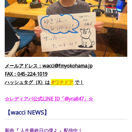
メールアドレス：wacci@fmyokohama.jp
FAX：045-224-1019
ハッシュタグ（X）
は
#ワチドア
で
！
☆レディアパ公式LINE ID「@yra847」
☆
【wacci NEWS】
新曲
『 人生最終日の僕よ 』配信中！