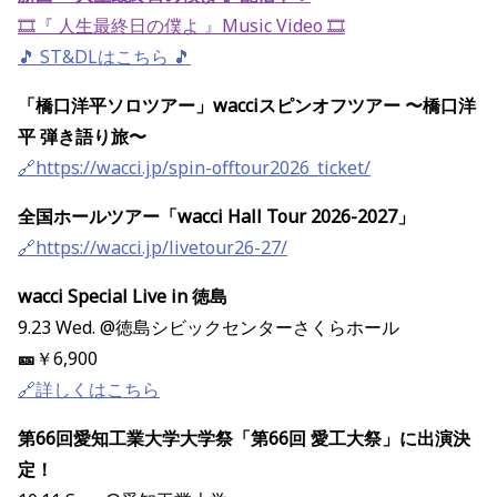
🎞️『 人生最終日の僕よ 』Music Video 🎞️
🎵 ST&DLはこちら 🎵
「橋口洋平ソロツアー」wacciスピンオフツアー 〜橋口洋
平 弾き語り旅〜
🔗https://wacci.jp/spin-offtour2026_ticket/
全国ホールツアー「wacci Hall Tour 2026-2027」
🔗https://wacci.jp/livetour26-27/
wacci Special Live in 徳島
9.23 Wed. @徳島シビックセンターさくらホール
🎫
￥6,900
🔗詳しくはこちら
第66回愛知工業大学大学祭「第66回 愛工大祭」に出演決
定！