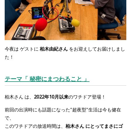
今夜は
ゲストに
柏木由紀さん
をお迎えしてお届けしまし
た！
テーマ「 秘密にまつわること 」
柏木さん は、
2022年10月以来
のワチドア登場！
前回の出演時にも話題になった"超夜型"生活は今も健在
で、
このワチドアの放送時間は、
柏木さん にとってまさにゴ