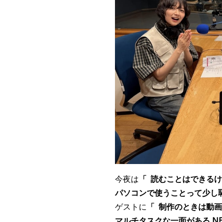
今夜は
「 読むことはできる
パソコンで使うことって少し
ゲストに
「 制作のときは動
マルチタスクな一面がある NELK