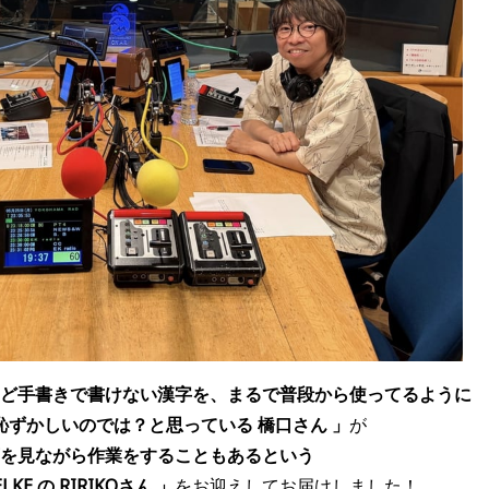
けど手書きで書けない漢字を、まるで普段から使ってるように
恥ずかしいのでは？と思っている 橋口さん
」
が
画を見ながら作業をすることもあるという
E の RIRIKOさん
」
をお迎えしてお届けしました！