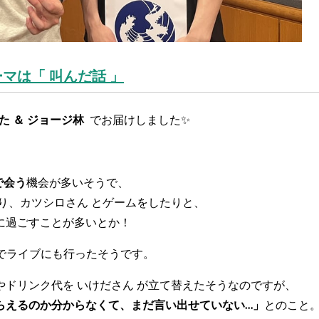
ーマ
は「 叫んだ話 」
た ＆ ジョージ林
で
お届けしました✨
で会う
機会が多いそうで、
り、カツシロさん とゲームをしたりと、
に過ごすことが多いとか！
人でライブにも行ったそうです。
ドリンク代を いけださん が立て替えたそうなのですが、
らえるのか分からなくて、まだ言い出せていない…」
とのこと