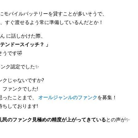
ーにモバイルバッテリーを貸すことが多いそうで、
ら、すぐ渡せるよう常に準備しているんだとか！
さん に話しかけた際、
ンテンドースイッチ？ 」
うです🤣
ァンク認定でした✨
クじゃないですか?
ファンクでした!
思ったことまで、
オールジャンルのファンク
を募集！
待ちしております!
礼民のファンク見極めの精度が上がってきている
との声が✨