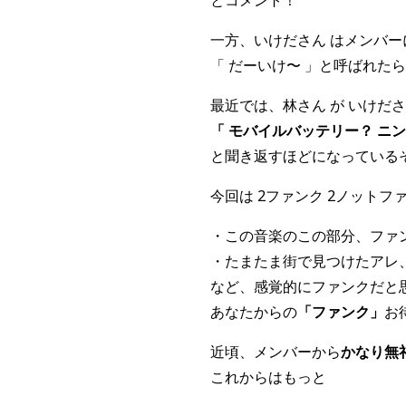
一方、いけださん はメンバ
「 だーいけ〜 」と呼ばれた
最近では、林さん が いけだ
「 モバイルバッテリー？ ニ
と聞き返すほどになっているそ
今回は 2ファンク 2ノットフ
・この音楽のこの部分、ファン
・たまたま街で見つけたアレ、
など、感覚的にファンクだと
あなたからの
「ファンク」
お
近頃、メンバーから
かなり無
これからはもっと