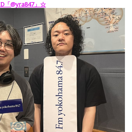
D「@yra847」
☆