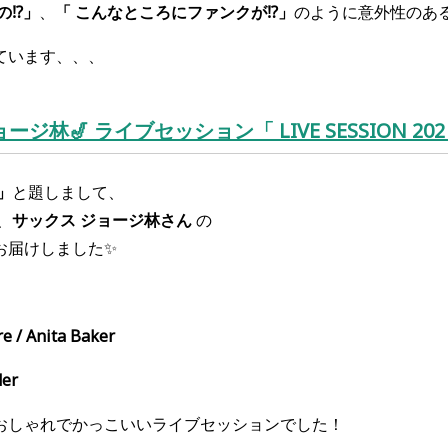
⁉︎」
、
「 こんなところにファンクが⁉︎」
のように意外性のある
ています、、、
ージ林🎷 ライブセッション「 LIVE SESSION 202
 」
と題しまして、
、
サックス ジョージ林さん
の
お届けしました✨
e / Anita Baker
der
おしゃれでかっこいいライブセッションでした！