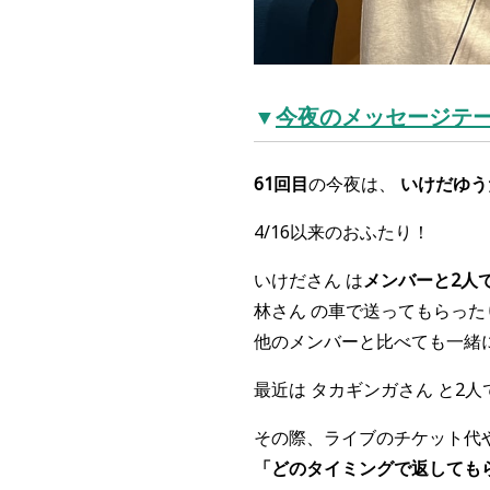
▼
今夜のメッセージテ
61回目
の今夜は、
いけだゆう
4/16以来のおふたり！
いけださん は
メンバーと2人
林さん の車で送ってもらった
他のメンバーと比べても一緒
最近は タカギンガさん と2
その際、ライブのチケット代や
「どのタイミングで返しても