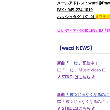
メールアドレス：wacci@fmyok
FAX：045-224-1019
ハッシュタグ（X）
は
#ワチ
☆レディアパ公式LINE ID「@y
【wacci NEWS】
新曲
『 一粒 』
配信中！
🎞️『
一粒
』Music Video 🎞️
🎵 ST&DLはこちら 🎵
新曲
『
彼女じゃなくなるのに
🎞️『
彼女じゃなくなるのに
』M
🎵 ST&DLはこちら 🎵