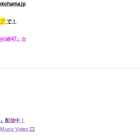
ohama.jp
ドア
で
！
ra847」
☆
』
配信中！
usic Video 🎞️