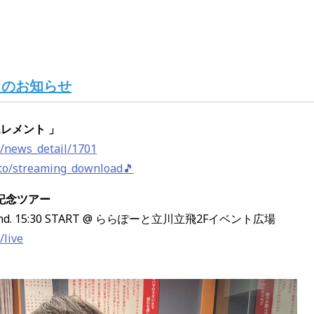
 からのお知らせ
エレメント 」
m/news_detail/1701
.to/streaming_download🎵
記念ツアー
 2nd. 15:30 START @
ららぽーと立川立飛2Fイベント広場
/live