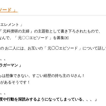
ソード 」
「 エレメント 」
 元科捜研の主婦 』の主題歌として書き下ろされたもので、
んで、「 元〇〇エピソード 」を募集
✉️
RDEN の お二人には、お互いの「 元◯◯エピソード 」について
、、、
ラガーマン 」
らは想像できない、すごい経歴の持ち主の Uさん！
験があるそうです！
、、
度や行動を深読みするようになってしまっている、、、 」