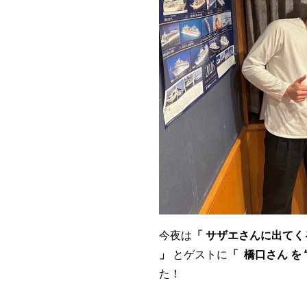
今夜は
「
サザエさんに出てくる
」
とゲストに
「 橋口さん を
た！