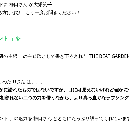
に 橋口さん が大爆笑🤣
る方はぜひ、もう一度お聞きください！
ント 」
✨
研の主婦 』の主題歌として書き下ろされた THE BEAT GARDE
めた Uさん は、、、
誰かに語れたものではないですが、目には見えないけれど確かに
なら相容れない二つの力を借りながら、より真っ直ぐなラブソン
ント 」の魅力を 橋口さん とともにたっぷり語ってくれていま