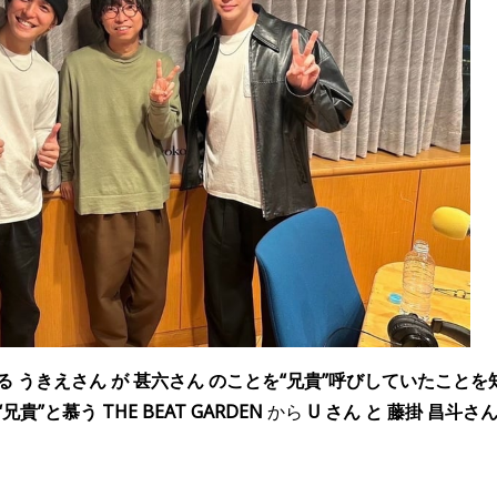
 うきえさん が 甚六さん のことを
“
兄貴
”
呼びしていたことを
 “兄貴”と慕う
THE BEAT GARDEN
から
U
さん と 藤掛 昌斗さ