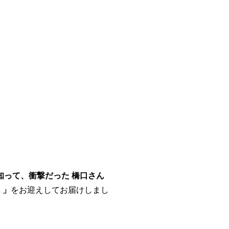
知って、衝撃だった
橋口さん
ん
」
をお迎えして
お届けしまし