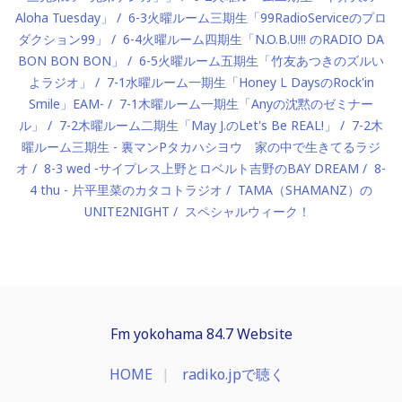
Aloha Tuesday」
6-3火曜ルーム三期生「99RadioServiceのプロ
ダクション99」
6-4火曜ルーム四期生「N.O.B.U!!! のRADIO DA
BON BON BON」
6-5火曜ルーム五期生「竹友あつきのズルい
よラジオ」
7-1水曜ルーム一期生「Honey L DaysのRock'in
Smile」EAM-
7-1木曜ルーム一期生「Anyの沈黙のゼミナー
ル」
7-2木曜ルーム二期生「May J.のLet's Be REAL!」
7-2木
曜ルーム三期生 - 裏マンPタカハシヨウ 家の中で生きてるラジ
オ
8-3 wed -サイプレス上野とロベルト吉野のBAY DREAM
8-
4 thu - 片平里菜のカタコトラジオ
TAMA（SHAMANZ）の
UNITE2NIGHT
スペシャルウィーク！
Fm yokohama 84.7 Website
HOME
radiko.jpで聴く