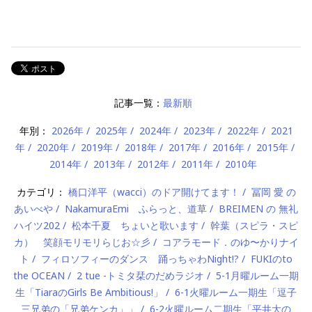
記事一覧：
最新順
年別：
2026年
2025年
2024年
2023年
2022年
2021
年
2020年
2019年
2018年
2017年
2016年
2015年
2014年
2013年
2012年
2011年
2010年
カテゴリ：
橋口洋平（wacci）のドア開けてます！
冨岡 愛 の
あいべや
NakamuraEmi ふらっと、道草
BREIMEN の 無礼
ハイツ202
松本千夏 ちょいと歌います
幹葉（スピラ・スピ
カ） 笑顔モリモリらじお☆彡
コアラモード．のゆ〜かりナイ
ト
フィロソフィーのダンス 踊っちゃわNight!?
FUKIのto
the OCEAN
2 tue -トミタ栞のだめラジオ
5-1月曜ルーム一期
生「TiaraのGirls Be Ambitious!」
6-1火曜ルーム一期生「逗子
三兄弟の「兄弟ケンカ」」
6-2火曜ルーム二期生「平井大の