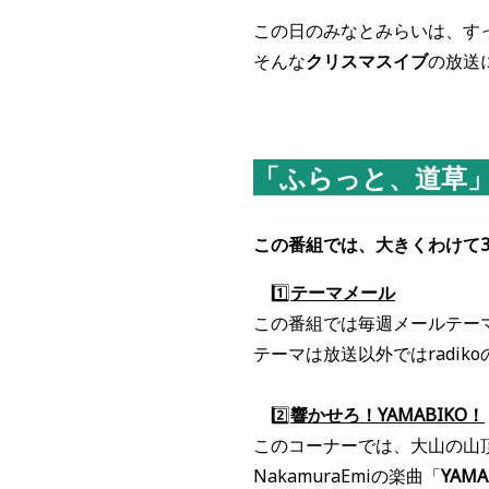
この日のみなとみらいは、す
そんな
クリスマスイブ
の放送
「ふらっと、道草
この番組では、大きくわけて
1️⃣
テーマメール
この番組では毎週メールテー
テーマは放送以外ではradi
2️⃣
響か
せろ！YAMABIK
O！
このコーナーでは、大山の山
NakamuraEmiの楽曲「
YAMA