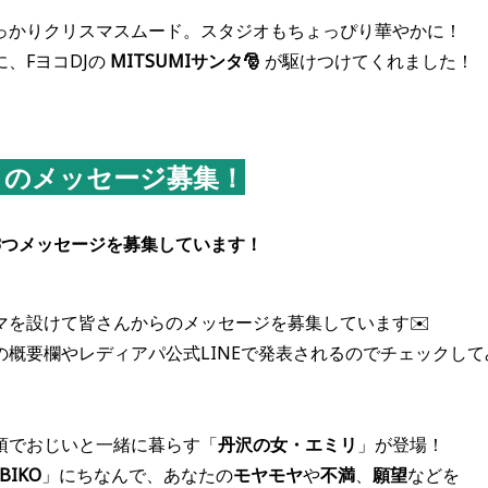
っかりクリスマスムード。スタジオもちょっぴり華やかに！
に、FヨコDJの
MITSUMIサンタ🎅
が駆けつけてくれました！
」のメッセージ募集！
3つメッセージを募集しています！
マを設けて皆さんからのメッセージを募集しています✉️
koの概要欄やレディアパ公式LINEで発表されるのでチェックし
頂でおじいと一緒に暮らす「
丹沢の女・エミリ
」が登場！
BIKO
」にちなんで、あなたの
モヤモヤ
や
不満
、
願望
などを