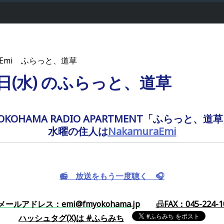
raEmi ふらっと、道草
24日(水) のふらっと、道草
OKOHAMA RADIO APARTMENT「ふらっと、道
水曜の住人は
NakamuraEmi
📻️ 放送をもう一度聴く 🎧️
メールアドレス：emi@fmyokohama.jp
📠
FAX：045-224-1
ハッシュタグ(X)
は
#ふらみち