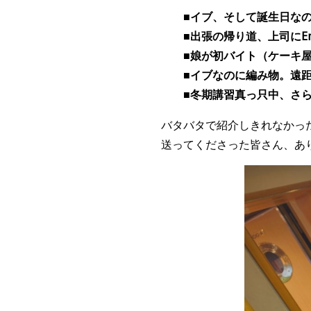
■イブ、そして誕生日なの
■出張の帰り道、上司にEm
■娘が初バイト（ケーキ屋
■イブなのに編み物。遠距
■冬期講習真っ只中、さら
バタバタで紹介しきれなかっ
送ってくださった皆さん、あ