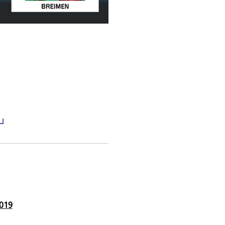
草」
019