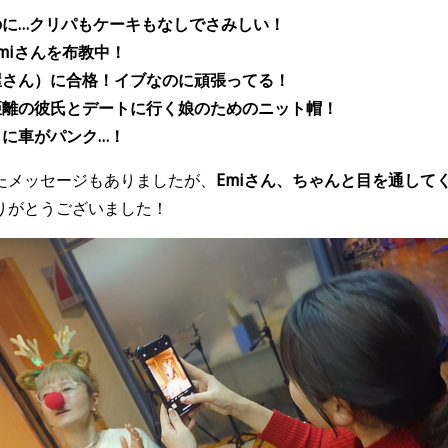
に…クリパもケーキもなしでさみしい！
iさんを布教中！
さん）に合格！イブなのに頑張ってる！
離の彼氏とデートに行く娘のためのニット帽！
に車がパンク…！
たメッセージもありましたが、
Emiさん、ちゃんと目を通して
りがとうございました！