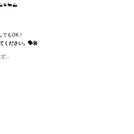
🐄⛰️
んでも
OK！
ださい。🗣️🎤
など…