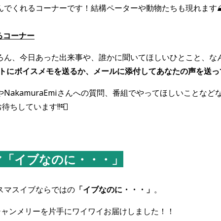
でくれるコーナーです！結構ペーターや動物たちも現れます⛰️🐐
るコーナー
ろん、今日あった出来事や、誰かに聞いてほしいひとこと、な
ントにボイスメモを送るか、メールに添付してあなたの声を送ってく
NakamuraEmiさんへの質問、番組でやってほしいことなど
お待ちしています!!📮
マ「イブなのに・・・」
スマスイブならではの
「イブなのに・・・」
。
、シャンメリーを片手にワイワイお届けしました！！