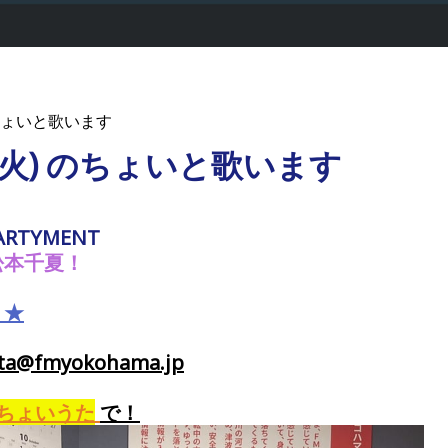
ょいと歌います
日(火) のちょいと歌います
ARTYMENT
松本千夏！
！★
@fmyokohama.jp
ちょいうた
で
！