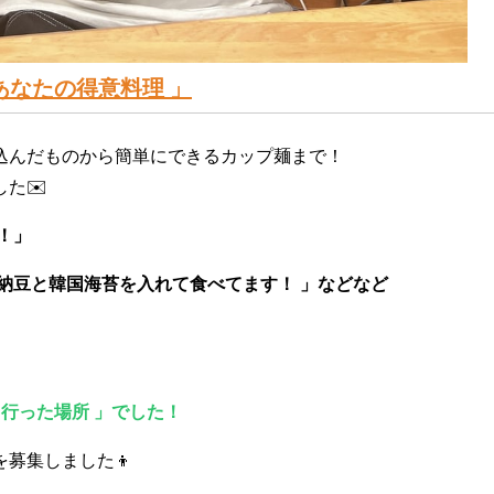
あなたの得意料理
」
込んだものから簡単にできるカップ麺まで！
た✉️
！」
納豆と韓国海苔を入れて食べてます！ 」などなど
て行った場所 」でした！
募集しました👦