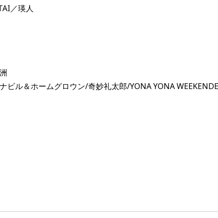
TAI／瑛人
豊洲
ビル＆ホームグロウン/奇妙礼太郎/YONA YONA WEEKEN