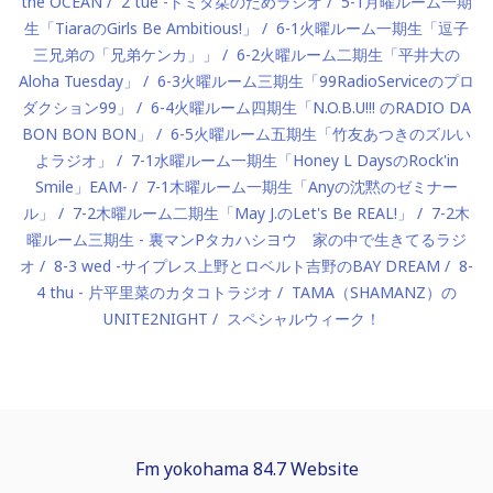
the OCEAN
2 tue -トミタ栞のだめラジオ
5-1月曜ルーム一期
生「TiaraのGirls Be Ambitious!」
6-1火曜ルーム一期生「逗子
三兄弟の「兄弟ケンカ」」
6-2火曜ルーム二期生「平井大の
Aloha Tuesday」
6-3火曜ルーム三期生「99RadioServiceのプロ
ダクション99」
6-4火曜ルーム四期生「N.O.B.U!!! のRADIO DA
BON BON BON」
6-5火曜ルーム五期生「竹友あつきのズルい
よラジオ」
7-1水曜ルーム一期生「Honey L DaysのRock'in
Smile」EAM-
7-1木曜ルーム一期生「Anyの沈黙のゼミナー
ル」
7-2木曜ルーム二期生「May J.のLet's Be REAL!」
7-2木
曜ルーム三期生 - 裏マンPタカハシヨウ 家の中で生きてるラジ
オ
8-3 wed -サイプレス上野とロベルト吉野のBAY DREAM
8-
4 thu - 片平里菜のカタコトラジオ
TAMA（SHAMANZ）の
UNITE2NIGHT
スペシャルウィーク！
Fm yokohama 84.7 Website