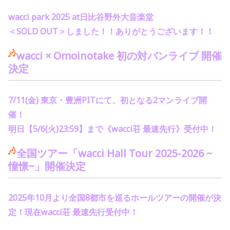
wacci park 2025 at
日比谷野外大音楽堂
＜
SOLD OUT
＞しました！！ありがとうございます！！
wacci × Omoinotake
初の対バンライブ 開催
決定
7/11(
金
)
東京・豊洲
PIT
にて、初となる
2
マンライブ開
催！
明日【
5/6(
火
)23:59
】まで《
wacci
荘 最速先行》受付中！
全国ツアー「
wacci Hall Tour 2025-2026 ~
憧憬
~
」開催決定
2025
年
10
月より全国
8
都市を巡るホールツアーの開催が決
定！
現在
wacci
荘 最速先行受付中！