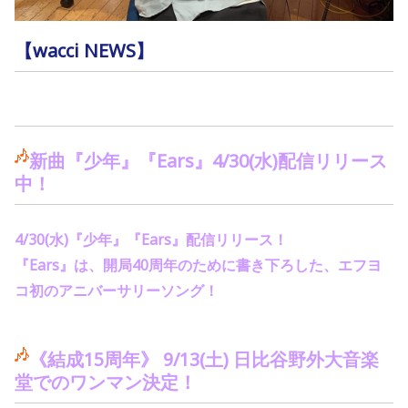
【wacci NEWS】
新曲『少年』『
Ears
』
4/30(
水
)
配信リリース
中！
4/30(
水
)
『少年』『
Ears
』配信リリース！
『
Ears
』は、開局
40
周年のために書き下ろした、エフヨ
コ初のアニバーサリーソング！
《結成
15
周年》
9/13(
土
)
日比谷野外大音楽
堂でのワンマン決定！