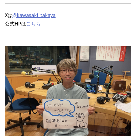
Xは
@kawasaki_takaya
公式HPは
こちら