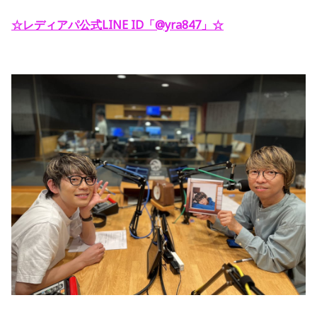
☆レディアパ公式LINE ID「@yra847」
☆