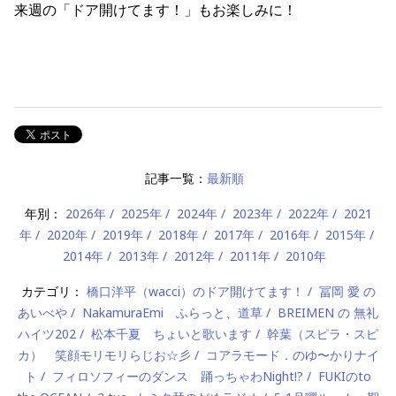
来週の「ドア開けてます！」もお楽しみに！
記事一覧：
最新順
年別：
2026年
2025年
2024年
2023年
2022年
2021
年
2020年
2019年
2018年
2017年
2016年
2015年
2014年
2013年
2012年
2011年
2010年
カテゴリ：
橋口洋平（wacci）のドア開けてます！
冨岡 愛 の
あいべや
NakamuraEmi ふらっと、道草
BREIMEN の 無礼
ハイツ202
松本千夏 ちょいと歌います
幹葉（スピラ・スピ
カ） 笑顔モリモリらじお☆彡
コアラモード．のゆ〜かりナイ
ト
フィロソフィーのダンス 踊っちゃわNight!?
FUKIのto