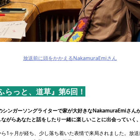
放送前に頭をかかえるNakamuraEmiさん
の『ふらっと、道草』第6回！
シンガーソングライターで家が大好きなNakamuraEmiさん
をしながらあなたと話をしたり一緒に楽しいことに出会っていく
始から1ヶ月が経ち、少し落ち着いた表情で来局されました。放