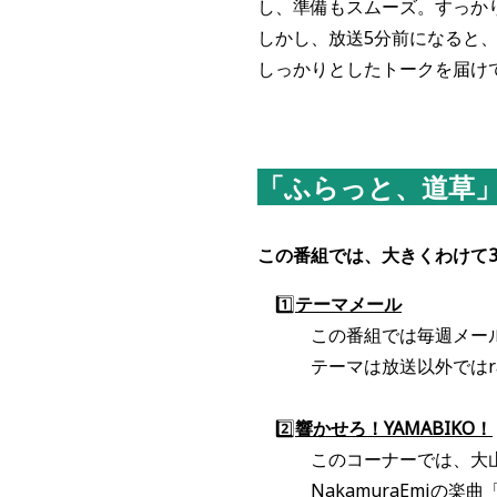
し、準備もスムーズ。すっか
しかし、放送5分前になると
しっかりとしたトークを届け
「ふらっと、道草
この番組では、大きくわけて
1️⃣
テーマメール
この番組では毎週メールテ
テーマは放送以外ではrad
2️⃣
響か
せろ！YAMABIK
O！
このコーナーでは、大山の
NakamuraEmiの楽曲