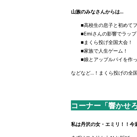
山族のみなさんからは…
■
高校生の息子と初めて
■
Emi
さんの影響でラップ
■
まくら投げ全国大会！
■
家族で人生ゲーム！
■
娘とアップルパイを作
などなど…！まくら投げの全
コーナー「響かせろ！
私は丹沢の女・エミリ！！今