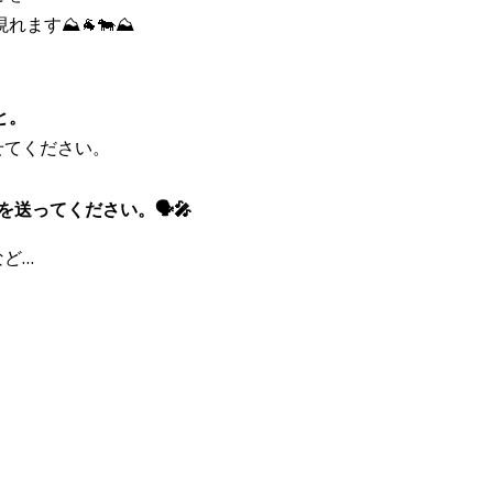
⛰️🐐🐄⛰️
と。
かせてください。
ってください。🗣️🎤
など…