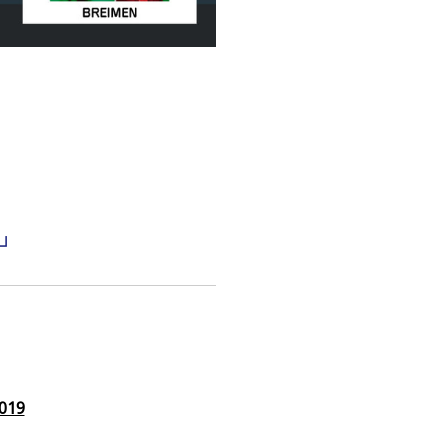
草」
019