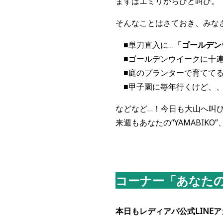
まずはエミリからひと叫び。
そんなことはさておき、みなさ
■
単刀直入に…
「ゴールデン
■
ゴールデンウイークに十連
■
庭のプランターで育ててる
■
甲子園に毎年行くけど、、
などなど…！今日も大山へ叫
来週もあなたの“YAMABIK
コーナー「あなた
本日もレディアパ公式LINE