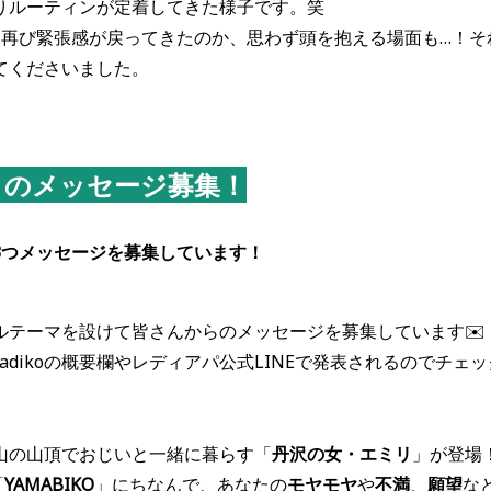
りルーティンが定着してきた様子です。笑
、再び緊張感が戻ってきたのか、思わず頭を抱える場面も…！そ
てくださいました。
」のメッセージ募集！
3つメッセージを募集しています！
ーマを設けて皆さんからのメッセージを募集しています✉️
ikoの概要欄やレディアパ公式LINEで発表されるのでチェ
山頂でおじいと一緒に暮らす「
丹沢の女・エミリ
」が登場
「
YAMABIKO
」にちなんで、あなたの
モヤモヤ
や
不満
、
願望
な