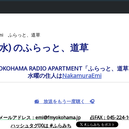
aEmi ふらっと、道草
日(水) のふらっと、道草
OKOHAMA RADIO APARTMENT「ふらっと、道
水曜の住人は
NakamuraEmi
📻️ 放送をもう一度聴く 🎧️
メールアドレス：emi@fmyokohama.jp
📠
FAX：045-224-1
ハッシュタグ(X)
は
#ふらみち