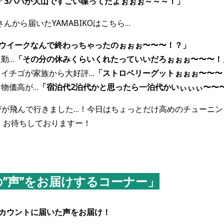
「
3
ババが大山ですごい喋ってたよぉぉぉ～～～！」
んから届いたYAMABIKOはこちら…
ウイークなんで終わっちゃったのぉぉぉ〜〜〜！？」
勤…
「その分の休みくらいくれたっていいだろぉぉぉ〜〜〜！
イチゴが家族から大好評…
「ストロベリーグットぉぉぉ〜〜〜
物価高が…
「宿泊代
2
泊代かと思ったら一泊代かいぃぃぃ〜〜
びが飛んで行きました…！今日はちょっとだけ高めのチューニ
O”、お待ちしておりますー！
の
”
声
”
をお届けするコーナー」
アカウントに届いた声をお届け！