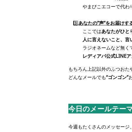
やまびこエコーで代わりに叫
3️⃣
あなたの”声”をお届けす
ここでは
あなたがひと
人に言えないこと、言いづ
ラジオネームなど無くて
レディアパ公式LINE
もちろん上記以外のふつおたや
どんなメールでも
“ゴンゴン”
今日のメールテー
今週もたくさんのメッセージ