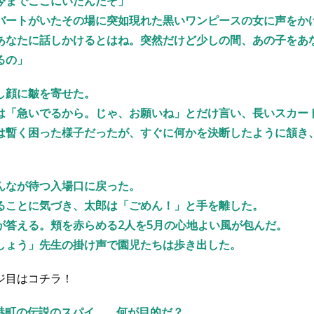
今までここにいたんだぞ」
バートがいたその場に突如現れた黒いワンピースの女に声をか
あなたに話しかけるとはね。突然だけど少しの間、あの子をあ
るの」
し顔に皺を寄せた。
は「急いでるから。じゃ、お願いね」とだけ言い、長いスカー
は暫く困った様子だったが、すぐに何かを決断したように頷き
んなが待つ入場口に戻った。
ることに気づき、太郎は「ごめん！」と手を離した。
が答える。頬を赤らめる2人を5月の心地よい風が包んだ。
しょう」先生の掛け声で園児たちは歩き出した。
ジ目はコチラ！
港町の伝説のスパイ…。 何が目的だ？