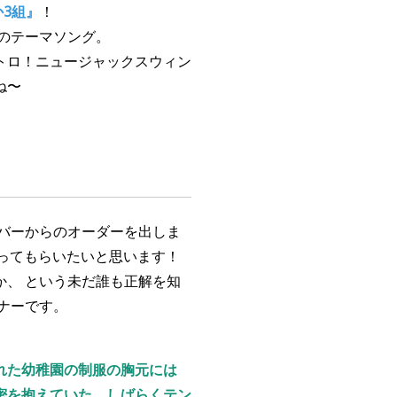
か3組』
！
のテーマ
ソ
ング。
トロ！ニュージャックスウィン
ね〜
バーからのオー
ダ
ーを出しま
送ってもらいたいと
思
います！
か、 という
未
だ
誰
も正解を
知
ナーです。
れた幼稚園の制服の胸元には
密を抱えていた。しばらくテン