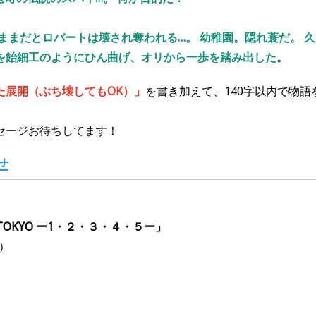
ままだとロバートは壊され奪われる…。 幼稚園。隠れ蓑だ。 久
を飴細工のようにひん曲げ、オリから一歩を踏み出した。
た展開（ぶち壊してもOK）」
を書き加えて、1
4
0
字以内
で物
セージお待ちしてます！
せ
 in TOKYO ー1・２・３・４・５ー」
土）