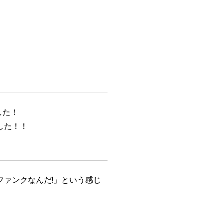
した！
した！！
ァンクなんだ!」という感じ