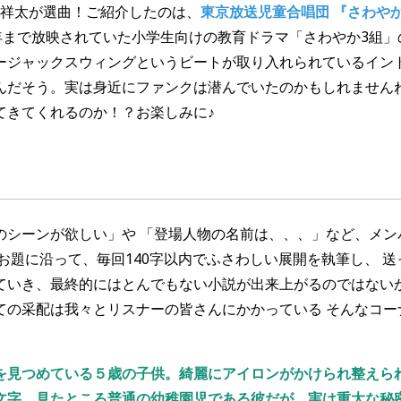
木祥太
が選曲
！
ご紹介したのは、
東京放送児童合唱団 『さわや
年
まで
放映
されていた小
学
生
向
けの
教育
ドラマ「さ
わや
か3組」
ージャックスウィングというビートが取り入れられているイン
んだそう。実は身近にファンクは潜んでいたのかもしれません
てきてくれるのか！？お楽しみに♪
のシーンが
欲
しい」
や
「
登場
人
物
の
名
前は、、、」など、メン
お題に
沿
って、
毎
回1
4
0
字以内
で
ふ
さわしい
展
開を
執筆
し、 
ていき、
最終的
にはとんでもない
小説
が出来
上
がるのではない
ての
采配
は我々とリスナーの
皆
さんにかかっている そんなコー
、
を見つめている５歳の子供。綺麗にアイロンがかけられ整えら
文字。見たところ普通の幼稚園児である彼だが、実は重大な秘