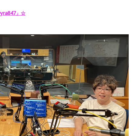
ra847」
☆