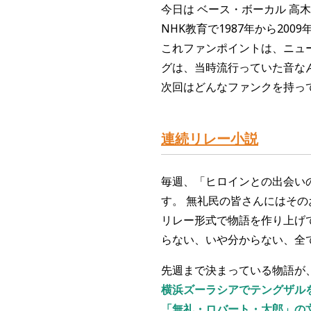
今日は
ベース・ボーカル 高
N
HK教育
で1
9
87
年
から200
9
これファンポイントは、ニュ
グは、当時流行っていた音な
次回はどんなファンクを持っ
連続リレー小説
毎
週、「
ヒ
ロインとの出
会
い
す。 無礼
民
の
皆
さんにはその
リレー
形式
で
物語
を
作
り
上げ
らない、い
や
分からない、全
先週まで決まっている物語
が
横浜ズーラシアでテングザル
「無礼・ロバート・太郎」の