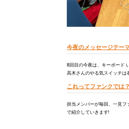
今夜のメッセージテー
8回目の今夜は、
キーボード
高木さんのやる気スイッチは
これってファンクでは
担当
メンバーが
毎
回、
一見
フ
で紹介していきます!