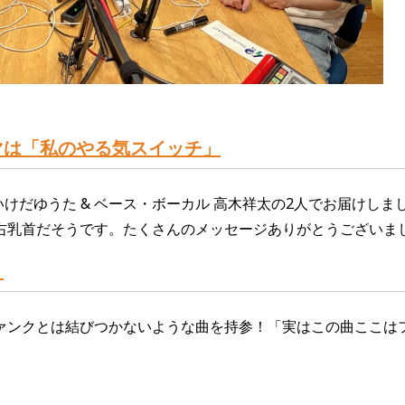
マ
は「私のやる気スイッチ」
いけだゆうた
&
ベース・ボーカル 高木祥太
の2人
でお届けしま
右乳首だそうです。
たくさんのメッセージありがとうございま
？
ァンクとは
結び
つかないような
曲
を
持参！
「
実
はこの
曲
ここはフ