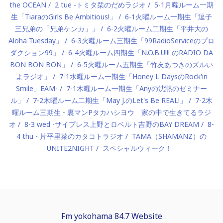
the OCEAN
2 tue -トミタ栞のだめラジオ
5-1月曜ルーム一期
生「TiaraのGirls Be Ambitious!」
6-1火曜ルーム一期生「逗子
三兄弟の「兄弟ケンカ」」
6-2火曜ルーム二期生「平井大の
Aloha Tuesday」
6-3火曜ルーム三期生「99RadioServiceのプロ
ダクション99」
6-4火曜ルーム四期生「N.O.B.U!!! のRADIO DA
BON BON BON」
6-5火曜ルーム五期生「竹友あつきのズルい
よラジオ」
7-1水曜ルーム一期生「Honey L DaysのRock'in
Smile」EAM-
7-1木曜ルーム一期生「Anyの沈黙のゼミナー
ル」
7-2木曜ルーム二期生「May J.のLet's Be REAL!」
7-2木
曜ルーム三期生 - 裏マンPタカハシヨウ 家の中で生きてるラジ
オ
8-3 wed -サイプレス上野とロベルト吉野のBAY DREAM
8-
4 thu - 片平里菜のカタコトラジオ
TAMA（SHAMANZ）の
UNITE2NIGHT
スペシャルウィーク！
Fm yokohama 84.7 Website