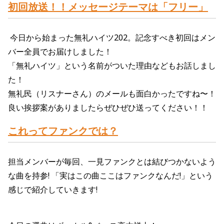
初回放送！！メッセージテーマ
は「フリー
」
今日から始まった無礼ハイツ202。記念すべき初回はメン
バー全員でお届けしました！
「無礼ハイツ」という名前がついた理由などもお話しまし
た！
無礼民（リスナーさん）のメールも面白かったですね〜！
良い挨拶案がありましたらぜひぜひ送ってください！！
これってファンクでは？
担当
メンバーが
毎
回、
一見
ファンクとは
結び
つかないよう
な
曲
を
持参
! 「
実
はこの
曲
ここはファンクなんだ!」という
感じで紹介していきます!