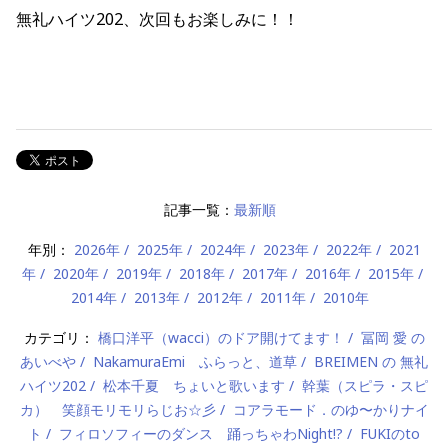
無礼ハイツ202、次回もお楽しみに！！
記事一覧：
最新順
年別：
2026年
2025年
2024年
2023年
2022年
2021
年
2020年
2019年
2018年
2017年
2016年
2015年
2014年
2013年
2012年
2011年
2010年
カテゴリ：
橋口洋平（wacci）のドア開けてます！
冨岡 愛 の
あいべや
NakamuraEmi ふらっと、道草
BREIMEN の 無礼
ハイツ202
松本千夏 ちょいと歌います
幹葉（スピラ・スピ
カ） 笑顔モリモリらじお☆彡
コアラモード．のゆ〜かりナイ
ト
フィロソフィーのダンス 踊っちゃわNight!?
FUKIのto