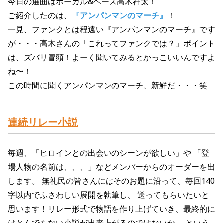
今日の選曲は
ボーカル&ベース高木祥太！
ご紹介したのは、
『
アンパンマンのマーチ』
！
一見、ファンクとは程遠い『アンパンマンのマーチ』です
が・・・高木さんの「これってファンクでは？」ポイント
は、ズバリ冒頭！よーく聞いてみるとかっこいいんですよ
ね〜！
この時間に聞くアンパンマンのマーチ、新鮮だ・・・笑
連続リレー小説
毎
週、「
ヒ
ロインとの出
会
いのシーンが
欲
しい」
や
「
登
場
人
物
の
名
前は、、、」などメンバーからのオー
ダ
ーを出
します。 無礼
民
の
皆
さんにはそのお題に
沿
って、
毎
回1
4
0
字以内
で
ふ
さわしい
展
開を
執筆
し、 送ってもらいたいと
思
います！
リレー
形式
で
物語
を
作
り
上げ
ていき、
最終的
に
はとんでもない
小説
が出来
上
がるのではないか、 という