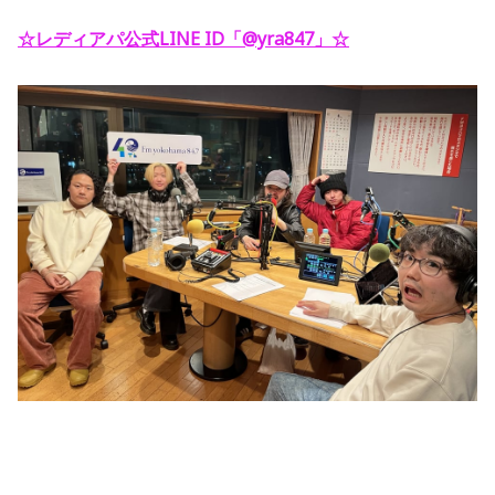
☆レディアパ公式LINE ID「@yra847」
☆