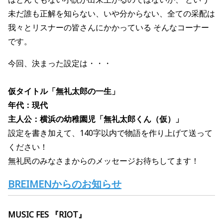
未
だ
誰
も正解を
知
らない、い
や
分からない、全ての
采配
は
我々とリスナーの
皆
さんにかかっている そんなコーナー
です。
今回、決まった設定は・・・
仮タイトル「無礼太郎の一生」
年代：現代
主人公：横浜の幼稚園児「無礼太郎くん（仮）」
設定を書き加えて、1
4
0
字以内
で物語を作り上げて送って
ください！
無礼民のみなさまからのメッセージお待ちしてます！
BREIMENからのお知らせ
MUSIC FES 『RIOT』